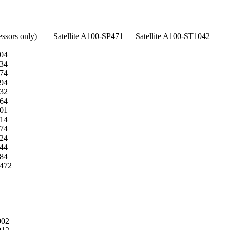
ssors only)
Satellite A100-SP471
Satellite A100-ST1042
004
034
074
094
132
164
201
214
274
324
344
384
5472
002