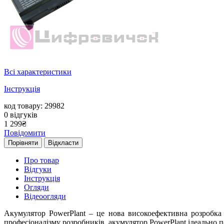
Всі характеристики
Інструкція
код товару: 29982
0
відгуків
1 299
₴
Повідомити
Порівняти
Відкласти
Про товар
Відгуки
Інструкція
Огляди
Відеоогляди
Акумулятор PowerPlant – це нова високоефективна розробка 
професіоналізму розробників, акумулятор PowerPlant ідеально п