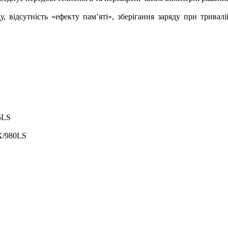
, відсутність «ефекту пам’яті», зберігання заряду при тривалі
5LS
X/980LS