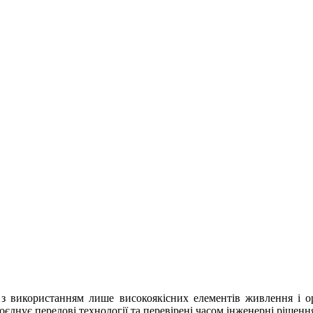
з використанням лише високоякісних елементів живлення і ори
оєднує передові технології та перевірені часом інженерні рішенн