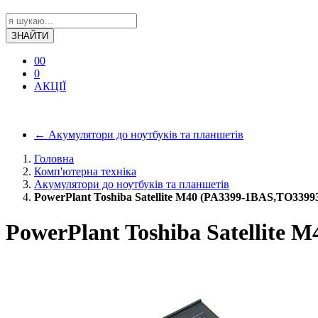
ЗНАЙТИ
0
0
0
АКЦІЇ
←
Акумулятори до ноутбуків та планшетів
Головна
Комп'ютерна техніка
Акумулятори до ноутбуків та планшетів
PowerPlant Toshiba Satellite M40 (PA3399-1BAS,TO3399
PowerPlant Toshiba Satellite