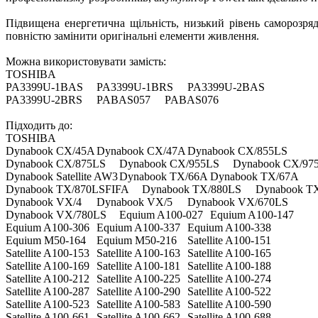
Підвищена енергетична щільність, низький рівень саморозряду
повністю замінити оригінальні елементи живлення.
Можна використовувати замість:
TOSHIBA
PA3399U-1BAS
PA3399U-1BRS
PA3399U-2BAS
PA3399U-2BRS
PABAS057
PABAS076
Підходить до:
TOSHIBA
Dynabook CX/45A
Dynabook CX/47A
Dynabook CX/855LS
Dynabook CX/875LS
Dynabook CX/955LS
Dynabook CX/97
Dynabook Satellite AW3
Dynabook TX/66A
Dynabook TX/67A
Dynabook TX/870LSFIFA
Dynabook TX/880LS
Dynabook T
Dynabook VX/4
Dynabook VX/5
Dynabook VX/670LS
Dynabook VX/780LS
Equium A100-027
Equium A100-147
Equium A100-306
Equium A100-337
Equium A100-338
Equium M50-164
Equium M50-216
Satellite A100-151
Satellite A100-153
Satellite A100-163
Satellite A100-165
Satellite A100-169
Satellite A100-181
Satellite A100-188
Satellite A100-212
Satellite A100-225
Satellite A100-274
Satellite A100-287
Satellite A100-290
Satellite A100-522
Satellite A100-523
Satellite A100-583
Satellite A100-590
Satellite A100-661
Satellite A100-662
Satellite A100-688