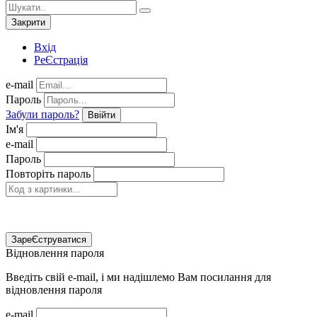
Закрити
Вхід
РеЄстрація
e-mail
Пароль
Забули пароль?
Ввійти
Ім'я
e-mail
Пароль
Повторіть пароль
ЗареЄструватися
Відновлення пароля
Введіть свій e-mail, і ми надішлемо Вам посилання для
відновлення пароля
e-mail