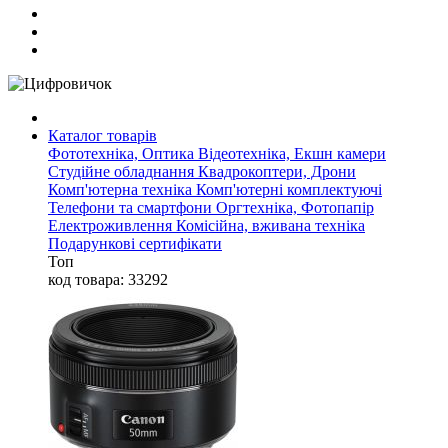
Каталог товарів
Фототехніка, Оптика
Відеотехніка, Екшн камери
Студійне обладнання
Квадрокоптери, Дрони
Комп'ютерна техніка
Комп'ютерні комплектуючі
Телефони та смартфони
Оргтехніка, Фотопапір
Електроживлення
Комісійна, вживана техніка
Подарункові сертифікати
Топ
код товара: 33292