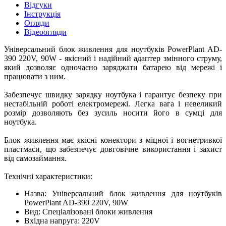
Відгуки
Інструкція
Огляди
Відеоогляди
Універсальний блок живлення для ноутбуків PowerPlant AD-
390 220V, 90W - якісний і надійний адаптер змінного струму,
який дозволяє одночасно заряджати батарею від мережі і
працювати з ним.
Забезпечує швидку зарядку ноутбука і гарантує безпеку при
нестабільній роботі електромережі. Легка вага і невеликий
розмір дозволяють без зусиль носити його в сумці для
ноутбука.
Блок живлення має якісні конектори з міцної і вогнетривкої
пластмаси, що забезпечує довговічне використання і захист
від самозаймання.
Технічні характеристики:
Назва: Універсальний блок живлення для ноутбуків
PowerPlant AD-390 220V, 90W
Вид: Спеціалізовані блоки живлення
Вхідна напруга: 220V