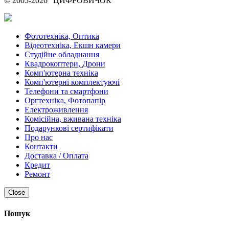
© 2005-2026 "ЦИФРОВИЧОК"
Фототехніка, Оптика
Відеотехніка, Екшн камери
Студійне обладнання
Квадрокоптери, Дрони
Комп'ютерна техніка
Комп'ютерні комплектуючі
Телефони та смартфони
Оргтехніка, Фотопапір
Електроживлення
Комісійна, вживана техніка
Подарункові сертифікати
Про нас
Контакти
Доставка / Оплата
Кредит
Ремонт
Close
Пошук