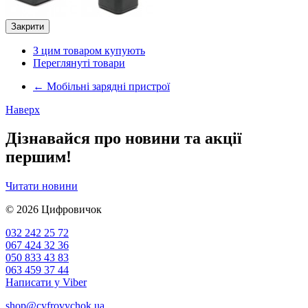
Закрити
З цим товаром купують
Переглянуті товари
←
Мобільні зарядні пристрої
Наверх
Дізнавайся про новини та акції
першим!
Читати новини
© 2026
Цифровичок
032 242 25 72
067 424 32 36
050 833 43 83
063 459 37 44
Написати у Viber
shop@cyfrovychok.ua