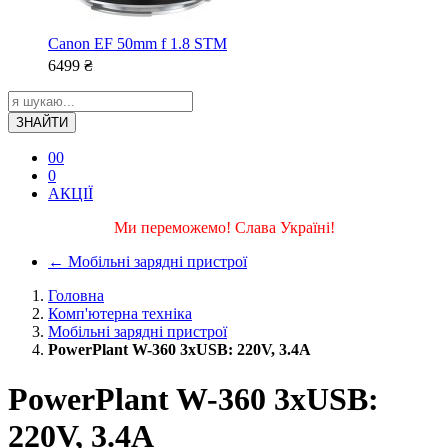
Canon EF 50mm f 1.8 STM
6499
₴
ЗНАЙТИ
0
0
0
АКЦІЇ
Ми переможемо! Слава Україні!
←
Мобільні зарядні пристрої
Головна
Комп'ютерна техніка
Мобільні зарядні пристрої
PowerPlant W-360 3xUSB: 220V, 3.4A
PowerPlant W-360 3xUSB:
220V, 3.4A