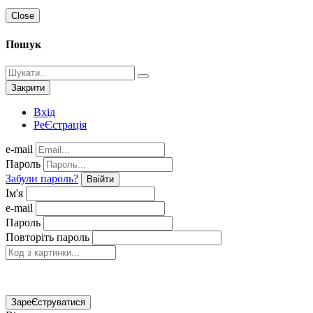
Close
Пошук
Закрити
Вхід
РеЄстрація
e-mail
Пароль
Забули пароль?
Ввійти
Ім'я
e-mail
Пароль
Повторіть пароль
ЗареЄструватися