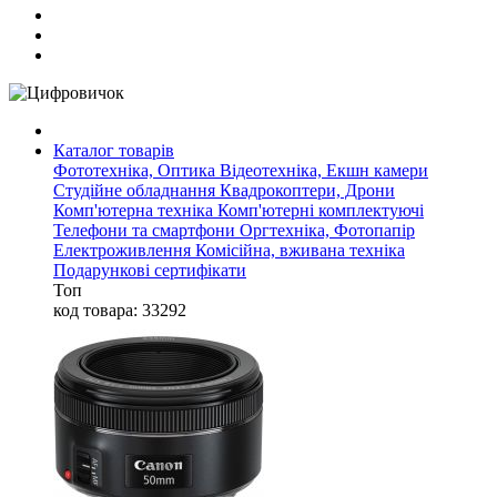
Каталог товарів
Фототехніка, Оптика
Відеотехніка, Екшн камери
Студійне обладнання
Квадрокоптери, Дрони
Комп'ютерна техніка
Комп'ютерні комплектуючі
Телефони та смартфони
Оргтехніка, Фотопапір
Електроживлення
Комісійна, вживана техніка
Подарункові сертифікати
Топ
код товара: 33292