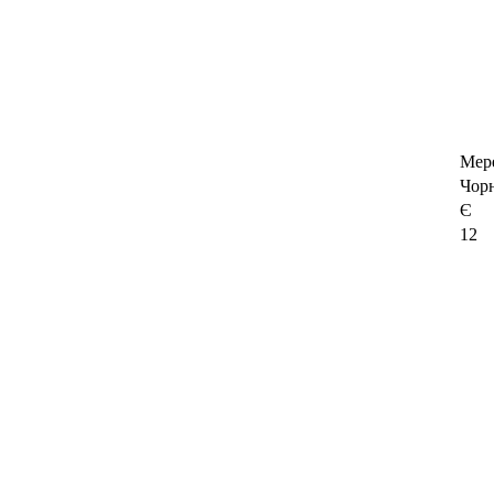
Мер
Чор
Є
12