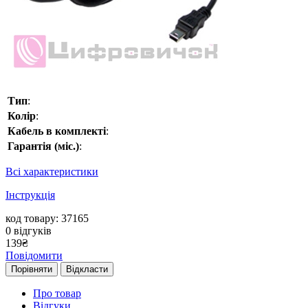
Тип
:
Колір
:
Кабель в комплекті
:
Гарантія (міс.)
:
Всі характеристики
Інструкція
код товару: 37165
0
відгуків
139
₴
Повідомити
Порівняти
Відкласти
Про товар
Відгуки