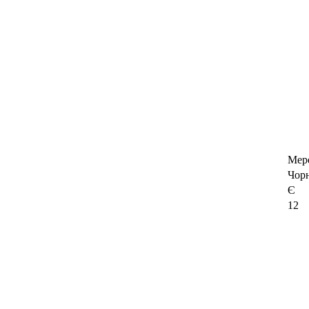
Мер
Чор
Є
12