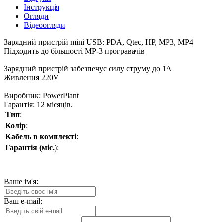
Інструкція
Огляди
Відеоогляди
Зарядний пристрій mini USB: PDA, Qtec, HP, MP3, MP4
Підходить до більшості МP-3 програвачів
Зарядний пристрій забезпечує силу струму до 1А
Живлення 220V
Виробник: PowerPlant
Гарантія: 12 місяців.
Тип
:
Колір
:
Кабель в комплекті
:
Гарантія (міс.)
:
Ваше ім'я:
Ваш e-mail: