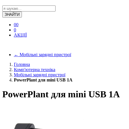
ЗНАЙТИ
0
0
0
АКЦІЇ
←
Мобільні зарядні пристрої
Головна
Комп'ютерна техніка
Мобільні зарядні пристрої
PowerPlant для mini USB 1A
PowerPlant для mini USB 1A