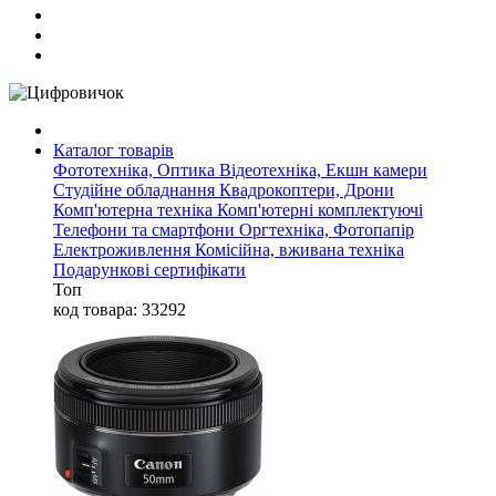
Каталог товарів
Фототехніка, Оптика
Відеотехніка, Екшн камери
Студійне обладнання
Квадрокоптери, Дрони
Комп'ютерна техніка
Комп'ютерні комплектуючі
Телефони та смартфони
Оргтехніка, Фотопапір
Електроживлення
Комісійна, вживана техніка
Подарункові сертифікати
Топ
код товара: 33292