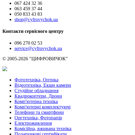
067 424 32 36
063 459 37 44
050 833 43 83
shop@cyfrovychok.ua
Контакти сервісного центру
096 270 02 53
service@cyfrovychok.ua
© 2005-2026 "ЦИФРОВИЧОК"
Фототехніка, Оптика
Відеотехніка, Екшн камери
Студійне обладнання
Квадрокоптери, Дрони
Комп'ютерна техніка
Комп'ютерні комплектуючі
Телефони та смартфони
Оргтехніка, Фотопапір
Електроживлення
Комісійна, вживана техніка
Подарункові сертифікати