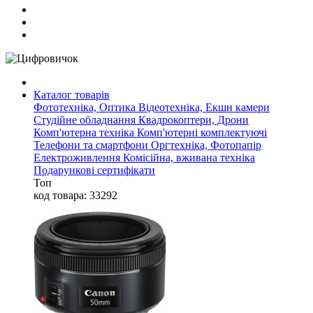
Каталог товарів
Фототехніка, Оптика
Відеотехніка, Екшн камери
Студійне обладнання
Квадрокоптери, Дрони
Комп'ютерна техніка
Комп'ютерні комплектуючі
Телефони та смартфони
Оргтехніка, Фотопапір
Електроживлення
Комісійна, вживана техніка
Подарункові сертифікати
Топ
код товара: 33292