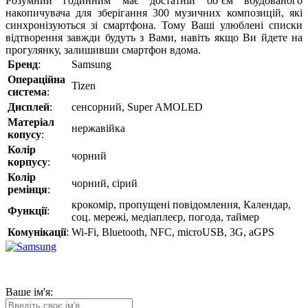
Розумний годинним має достатній об’єм вбудованого
накопичувача для зберігання 300 музичних композицій, які
синхронізуються зі смартфона. Тому Ваші улюблені списки
відтворення завжди будуть з Вами, навіть якщо Ви йдете на
прогулянку, залишивши смартфон вдома.
Бренд
:
Samsung
Операційна
Tizen
система
:
Дисплей
:
сенсорний, Super AMOLED
Матеріал
нержавійка
копусу
:
Колір
чорний
корпусу
:
Колір
чорний, сірий
ремінця
:
крокомір, пропущені повідомлення, Календар,
Функції
:
соц. мережі, медіаплеєр, погода, таймер
Комунікації
:
Wi-Fi, Bluetooth, NFC, microUSB, 3G, aGPS
Ваше ім'я: