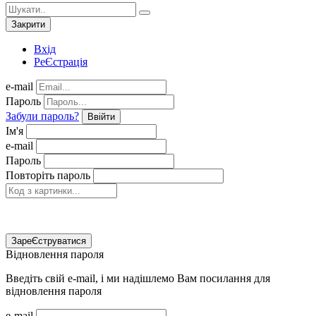
Закрити
Вхід
РеЄстрація
e-mail
Пароль
Забули пароль?
Ввійти
Ім'я
e-mail
Пароль
Повторіть пароль
ЗареЄструватися
Відновлення пароля
Введіть свій e-mail, і ми надішлемо Вам посилання для
відновлення пароля
e-mail