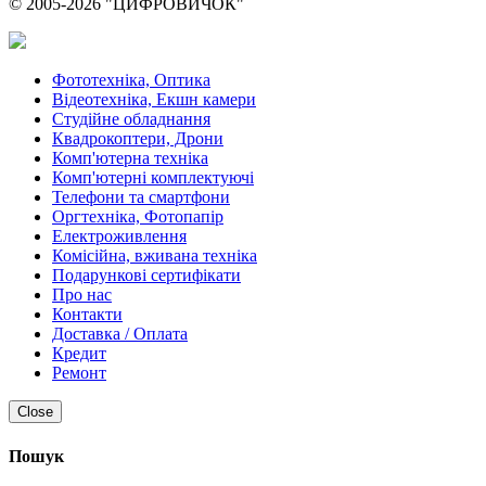
© 2005-2026 "ЦИФРОВИЧОК"
Фототехніка, Оптика
Відеотехніка, Екшн камери
Студійне обладнання
Квадрокоптери, Дрони
Комп'ютерна техніка
Комп'ютерні комплектуючі
Телефони та смартфони
Оргтехніка, Фотопапір
Електроживлення
Комісійна, вживана техніка
Подарункові сертифікати
Про нас
Контакти
Доставка / Оплата
Кредит
Ремонт
Close
Пошук