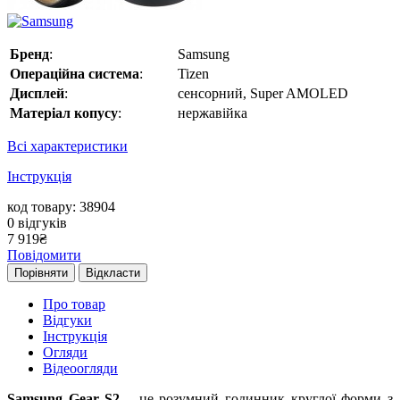
Бренд
:
Samsung
Операційна система
:
Tizen
Дисплей
:
сенсорний, Super AMOLED
Матеріал копусу
:
нержавійка
Всі характеристики
Інструкція
код товару: 38904
0
відгуків
7 919
₴
Повідомити
Порівняти
Відкласти
Про товар
Відгуки
Інструкція
Огляди
Відеоогляди
Samsung Gear S2
– це розумний годинник круглої форми з