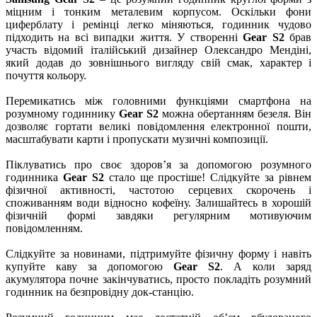
міцним і тонким металевим корпусом. Оскільки фони
циферблату і ремінці легко міняються, годинник чудово
підходить на всі випадки життя. У створенні
Gear S2
брав
участь відомий італійський дизайнер Олександро Мендіні,
який додав до зовнішнього вигляду свій смак, характер і
почуття кольору.
Перемикатись між головними функціями смартфона на
розумному годиннику
Gear S2
можна обертанням безеля. Він
дозволяє гортати великі повідомлення електронної пошти,
масштабувати карти і пропускати музичні композиції.
Піклуватись про своє здоров’я за допомогою розумного
годинника
Gear S2
стало ще простіше! Слідкуйте за рівнем
фізичної активності, частотою серцевих скорочень і
споживанням води відносно кофеїну. Залишайтесь в хорошій
фізичній формі завдяки регулярним мотивуючим
повідомленням.
Слідкуйте за новинами, підтримуйте фізичну форму і навіть
купуйте каву за допомогою
Gear S2
. А коли заряд
акумулятора почне закінчуватись, просто покладіть розумний
годинник на безпровідну док-станцію.