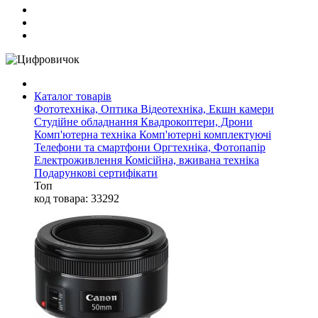
Каталог товарів
Фототехніка, Оптика
Відеотехніка, Екшн камери
Студійне обладнання
Квадрокоптери, Дрони
Комп'ютерна техніка
Комп'ютерні комплектуючі
Телефони та смартфони
Оргтехніка, Фотопапір
Електроживлення
Комісійна, вживана техніка
Подарункові сертифікати
Топ
код товара: 33292