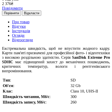
2 376
₴
Повідомити
Порівняти
Відкласти
Про товар
Відгуки
Інструкція
Огляди
Відеоогляди
Екстремальна швидкість, щоб не впустити жодного кадру.
Карти пам'яті призначені для професійної фото- і відеотехніки
з високою роздільною здатністю. Серія
SanDisk Extreme Pro
SDHC
має підвищений захист до механічних пошкоджень,
критичних температур, вологи і рентгенівського
випромінювання.
Тип
:
SD
Об'єм
:
32 Gb
Клас
:
Class 10, UHS-II
Швидкість читання, Мб/с
:
300
Швидкість запису, Мб/с
:
260