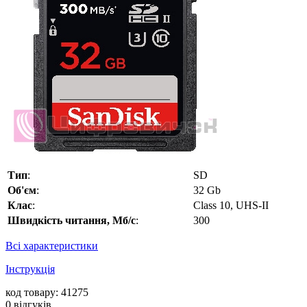
Тип
:
SD
Об'єм
:
32 Gb
Клас
:
Class 10, UHS-II
Швидкість читання, Мб/с
:
300
Всі характеристики
Інструкція
код товару: 41275
0
відгуків