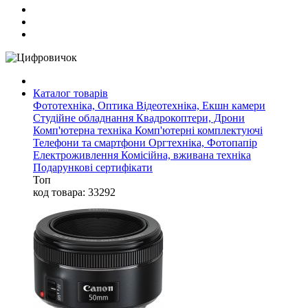
Каталог товарів
Фототехніка, Оптика
Відеотехніка, Екшн камери
Студійне обладнання
Квадрокоптери, Дрони
Комп'ютерна техніка
Комп'ютерні комплектуючі
Телефони та смартфони
Оргтехніка, Фотопапір
Електроживлення
Комісійна, вживана техніка
Подарункові сертифікати
Топ
код товара: 33292