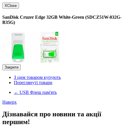
X
Close
SanDisk Cruzer Edge 32GB White-Green (SDCZ51W-032G-
B35G)
Закрити
З цим товаром купують
Переглянуті товари
←
USB Флеш пам'ять
Наверх
Дізнавайся про новини та акції
першим!