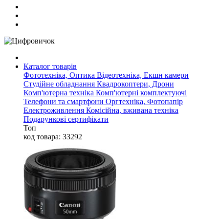
Каталог товарів
Фототехніка, Оптика
Відеотехніка, Екшн камери
Студійне обладнання
Квадрокоптери, Дрони
Комп'ютерна техніка
Комп'ютерні комплектуючі
Телефони та смартфони
Оргтехніка, Фотопапір
Електроживлення
Комісійна, вживана техніка
Подарункові сертифікати
Топ
код товара: 33292