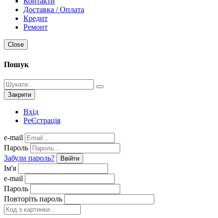
Контакти
Доставка / Оплата
Кредит
Ремонт
Close
Пошук
Закрити
Вхід
РеЄстрація
e-mail
Пароль
Забули пароль?
Ввійти
Ім'я
e-mail
Пароль
Повторіть пароль