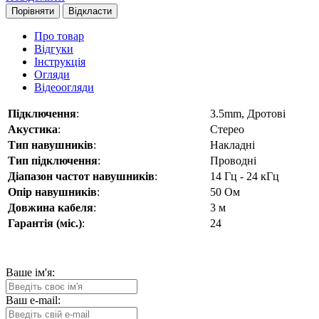
Порівняти
Відкласти
Про товар
Відгуки
Інструкція
Огляди
Відеоогляди
Підключення
:
3.5mm, Дротові
Акустика
:
Стерео
Тип навушників
:
Накладні
Тип підключення
:
Проводні
Діапазон частот навушників
:
14 Гц - 24 кГц
Опір навушників
:
50 Ом
Довжина кабеля
:
3 м
Гарантія (міс.)
:
24
Ваше ім'я:
Ваш e-mail: