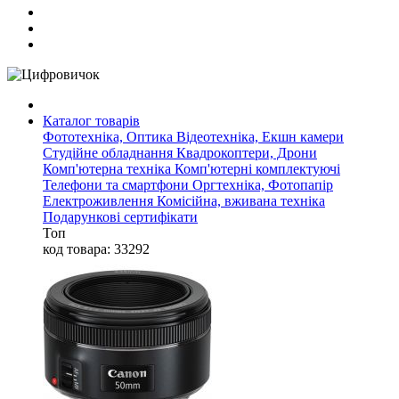
Каталог товарів
Фототехніка, Оптика
Відеотехніка, Екшн камери
Студійне обладнання
Квадрокоптери, Дрони
Комп'ютерна техніка
Комп'ютерні комплектуючі
Телефони та смартфони
Оргтехніка, Фотопапір
Електроживлення
Комісійна, вживана техніка
Подарункові сертифікати
Топ
код товара: 33292