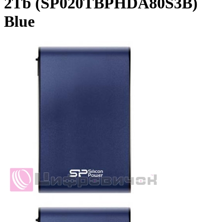
2Tb (SP020TBPHDA80S3B)
Blue