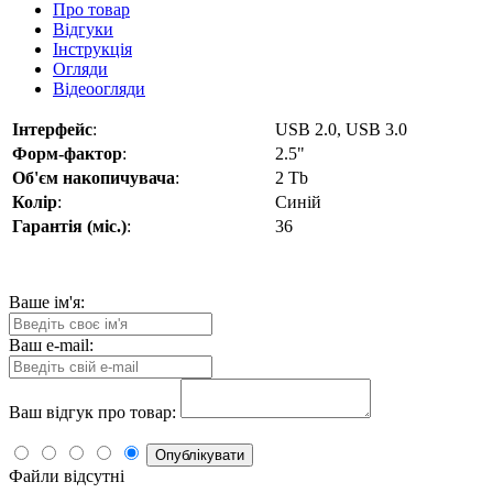
Про товар
Відгуки
Інструкція
Огляди
Відеоогляди
Інтерфейс
:
USB 2.0, USB 3.0
Форм-фактор
:
2.5"
Об'єм накопичувача
:
2 Tb
Колір
:
Синій
Гарантія (міс.)
:
36
Ваше ім'я:
Ваш e-mail:
Ваш відгук про товар:
Опублікувати
Файли відсутні