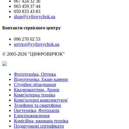
067 424 32 36
063 459 37 44
050 833 43 83
shop@cyfrovychok.ua
Контакти сервісного центру
096 270 02 53
service@cyfrovychok.ua
© 2005-2026 "ЦИФРОВИЧОК"
Фототехніка, Оптика
Відеотехніка, Екшн камери
Студійне обладнання
Квадрокоптери, Дрони
Комп'ютерна техніка
Комп'ютерні комплектуючі
Телефони та смартфони
Оргтехніка, Фотопапір
Електроживлення
Комісійна, вживана техніка
Подарункові сертифікати