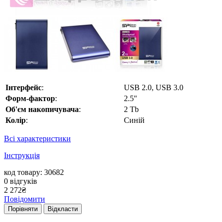
Інтерфейс
:
USB 2.0, USB 3.0
Форм-фактор
:
2.5"
Об'єм накопичувача
:
2 Tb
Колір
:
Синій
Всі характеристики
Інструкція
код товару: 30682
0
відгуків
2 272
₴
Повідомити
Порівняти
Відкласти