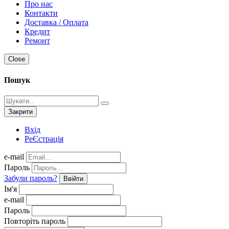
Про нас
Контакти
Доставка / Оплата
Кредит
Ремонт
Close
Пошук
Закрити
Вхід
РеЄстрація
e-mail
Пароль
Забули пароль?
Ввійти
Ім'я
e-mail
Пароль
Повторіть пароль