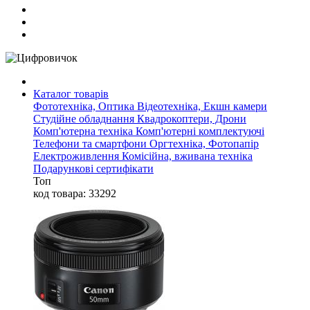
Каталог товарів
Фототехніка, Оптика
Відеотехніка, Екшн камери
Студійне обладнання
Квадрокоптери, Дрони
Комп'ютерна техніка
Комп'ютерні комплектуючі
Телефони та смартфони
Оргтехніка, Фотопапір
Електроживлення
Комісійна, вживана техніка
Подарункові сертифікати
Топ
код товара: 33292