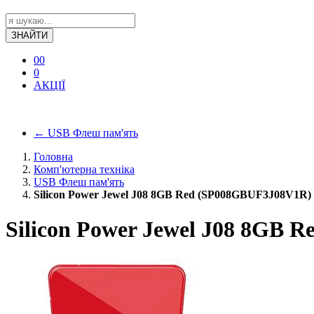
ЗНАЙТИ
0
0
0
АКЦІЇ
←
USB Флеш пам'ять
Головна
Комп'ютерна техніка
USB Флеш пам'ять
Silicon Power Jewel J08 8GB Red (SP008GBUF3J08V1R)
Silicon Power Jewel J08 8GB