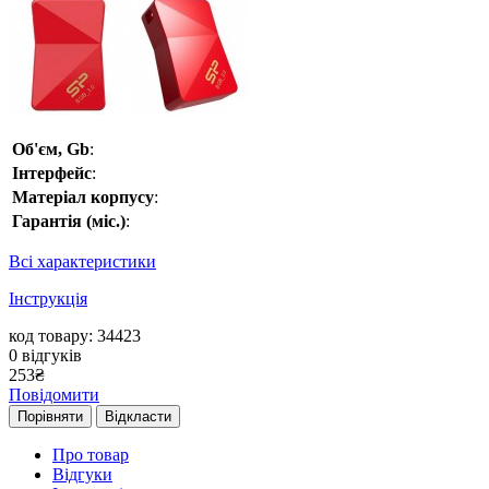
Об'єм, Gb
:
Інтерфейс
:
Матеріал корпусу
:
Гарантія (міс.)
:
Всі характеристики
Інструкція
код товару: 34423
0
відгуків
253
₴
Повідомити
Порівняти
Відкласти
Про товар
Відгуки