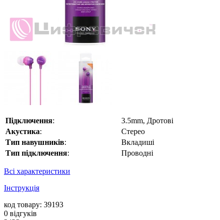
Підключення
:
3.5mm, Дротові
Акустика
:
Стерео
Тип навушників
:
Вкладиші
Тип підключення
:
Проводні
Всі характеристики
Інструкція
код товару: 39193
0
відгуків