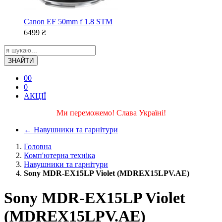
Canon EF 50mm f 1.8 STM
6499
₴
ЗНАЙТИ
0
0
0
АКЦІЇ
Ми переможемо! Слава Україні!
←
Навушники та гарнітури
Головна
Комп'ютерна техніка
Навушники та гарнітури
Sony MDR-EX15LP Violet (MDREX15LPV.AE)
Sony MDR-EX15LP Violet
(MDREX15LPV.AE)