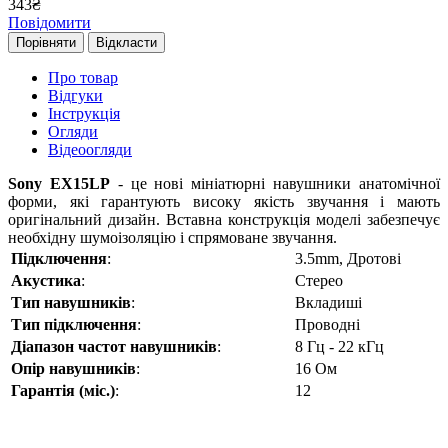
343
₴
Повідомити
Порівняти
Відкласти
Про товар
Відгуки
Інструкція
Огляди
Відеоогляди
Sony EX15LP
- це нові мініатюрні навушники анатомічної
форми, які гарантують високу якість звучання і мають
оригінальний дизайн. Вставна конструкція моделі забезпечує
необхідну шумоізоляцію і спрямоване звучання.
Підключення
:
3.5mm, Дротові
Акустика
:
Стерео
Тип навушників
:
Вкладиші
Тип підключення
:
Проводні
Діапазон частот навушників
:
8 Гц - 22 кГц
Опір навушників
:
16 Oм
Гарантія (міс.)
:
12