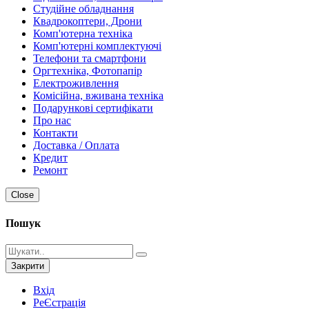
Студійне обладнання
Квадрокоптери, Дрони
Комп'ютерна техніка
Комп'ютерні комплектуючі
Телефони та смартфони
Оргтехніка, Фотопапір
Електроживлення
Комісійна, вживана техніка
Подарункові сертифікати
Про нас
Контакти
Доставка / Оплата
Кредит
Ремонт
Close
Пошук
Закрити
Вхід
РеЄстрація