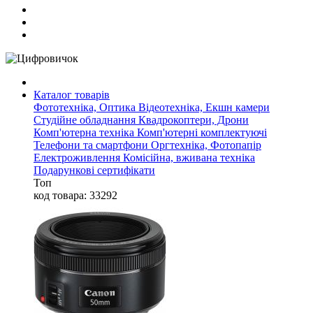
Каталог товарів
Фототехніка, Оптика
Відеотехніка, Екшн камери
Студійне обладнання
Квадрокоптери, Дрони
Комп'ютерна техніка
Комп'ютерні комплектуючі
Телефони та смартфони
Оргтехніка, Фотопапір
Електроживлення
Комісійна, вживана техніка
Подарункові сертифікати
Топ
код товара: 33292