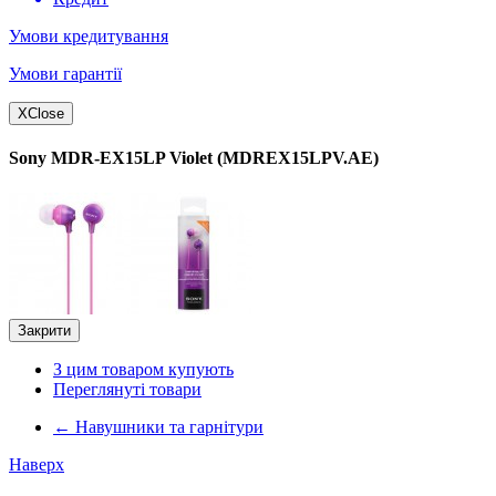
Умови кредитування
Умови гарантії
X
Close
Sony MDR-EX15LP Violet (MDREX15LPV.AE)
Закрити
З цим товаром купують
Переглянуті товари
←
Навушники та гарнітури
Наверх