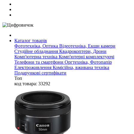
Каталог товарів
Фототехніка, Оптика
Відеотехніка, Екшн камери
Студійне обладнання
Квадрокоптери, Дрони
Комп'ютерна техніка
Комп'ютерні комплектуючі
Телефони та смартфони
Оргтехніка, Фотопапір
Електроживлення
Комісійна, вживана техніка
Подарункові сертифікати
Топ
код товара: 33292