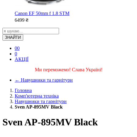
Canon EF 50mm f 1.8 STM
6499
₴
ЗНАЙТИ
0
0
0
АКЦІЇ
Ми переможемо! Слава Україні!
←
Навушники та гарнітури
Головна
Комп'ютерна техніка
Навушники та гарнітури
Sven AP-895MV Black
Sven AP-895MV Black