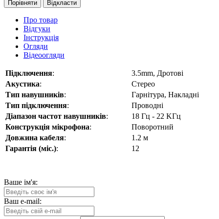
Порівняти
Відкласти
Про товар
Відгуки
Інструкція
Огляди
Відеоогляди
Підключення
:
3.5mm, Дротові
Акустика
:
Стерео
Тип навушників
:
Гарнітура, Накладні
Тип підключення
:
Проводні
Діапазон частот навушників
:
18 Гц - 22 KГц
Конструкція мікрофона
:
Поворотний
Довжина кабеля
:
1.2 м
Гарантія (міс.)
:
12
Ваше ім'я:
Ваш e-mail: