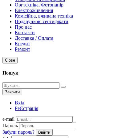
Оргтехніка, Фотопапір
Електроживлення
Комісійна, вживана техніка
Подарункові сертифікати
Про нас
Контакти
Доставка / Оплата
Кредит
Ремонт
Close
Пошук
Закрити
Вхід
РеЄстрація
e-mail
Пароль
Забули пароль?
Ввійти