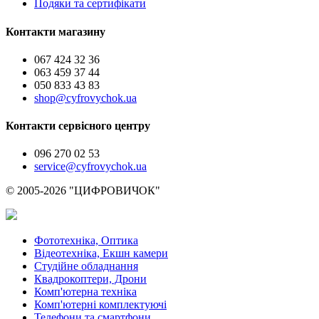
Подяки та сертифікати
Контакти магазину
067 424 32 36
063 459 37 44
050 833 43 83
shop@cyfrovychok.ua
Контакти сервісного центру
096 270 02 53
service@cyfrovychok.ua
© 2005-2026 "ЦИФРОВИЧОК"
Фототехніка, Оптика
Відеотехніка, Екшн камери
Студійне обладнання
Квадрокоптери, Дрони
Комп'ютерна техніка
Комп'ютерні комплектуючі
Телефони та смартфони