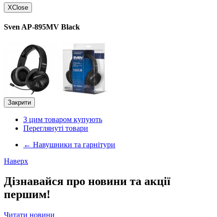
X
Close
Sven AP-895MV Black
Закрити
З цим товаром купують
Переглянуті товари
←
Навушники та гарнітури
Наверх
Дізнавайся про новини та акції
першим!
Читати новини