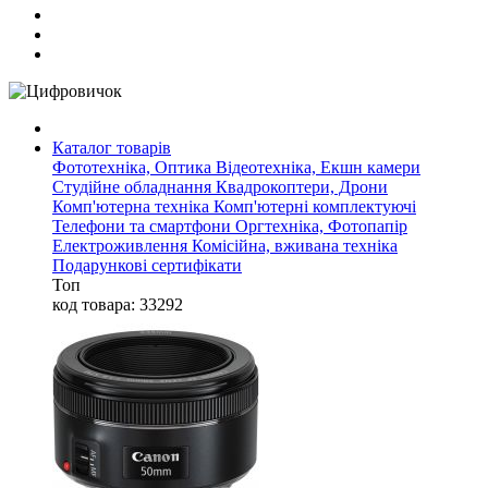
Каталог товарів
Фототехніка, Оптика
Відеотехніка, Екшн камери
Студійне обладнання
Квадрокоптери, Дрони
Комп'ютерна техніка
Комп'ютерні комплектуючі
Телефони та смартфони
Оргтехніка, Фотопапір
Електроживлення
Комісійна, вживана техніка
Подарункові сертифікати
Топ
код товара: 33292