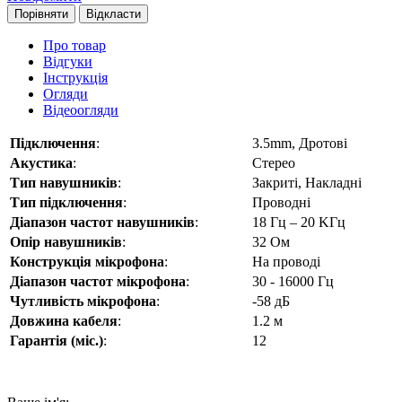
Порівняти
Відкласти
Про товар
Відгуки
Інструкція
Огляди
Відеоогляди
Підключення
:
3.5mm, Дротові
Акустика
:
Стерео
Тип навушників
:
Закриті, Накладні
Тип підключення
:
Проводні
Діапазон частот навушників
:
18 Гц – 20 KГц
Опір навушників
:
32 Ом
Конструкція мікрофона
:
На проводі
Діапазон частот мікрофона
:
30 - 16000 Гц
Чутливість мікрофона
:
-58 дБ
Довжина кабеля
:
1.2 м
Гарантія (міс.)
:
12