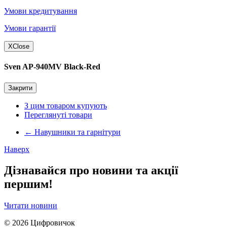
Умови кредитування
Умови гарантії
X
Close
Sven AP-940MV Black-Red
Закрити
З цим товаром купують
Переглянуті товари
←
Навушники та гарнітури
Наверх
Дізнавайся про новини та акції
першим!
Читати новини
© 2026
Цифровичок