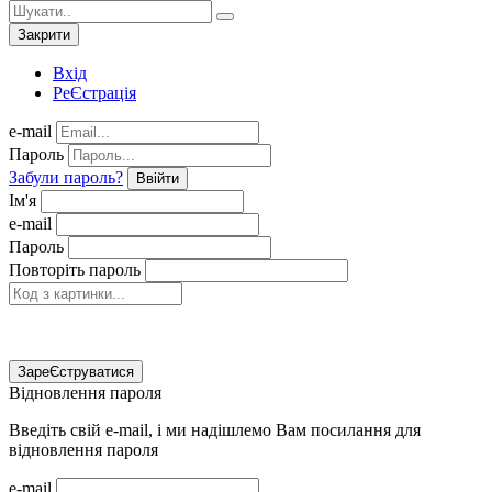
Закрити
Вхід
РеЄстрація
e-mail
Пароль
Забули пароль?
Ввійти
Ім'я
e-mail
Пароль
Повторіть пароль
ЗареЄструватися
Відновлення пароля
Введіть свій e-mail, і ми надішлемо Вам посилання для
відновлення пароля
e-mail