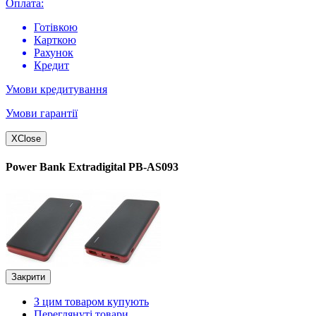
Оплата:
Готівкою
Карткою
Рахунок
Кредит
Умови кредитування
Умови гарантії
X
Close
Power Bank Extradigital PB-AS093
Закрити
З цим товаром купують
Переглянуті товари