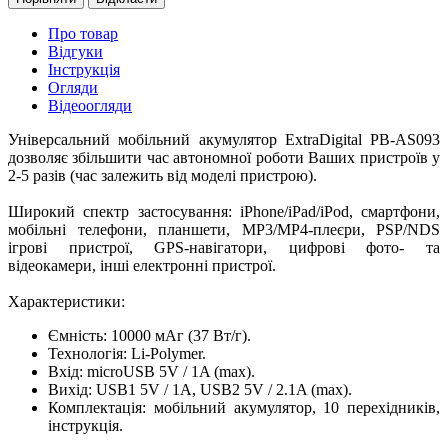
Про товар
Відгуки
Інструкція
Огляди
Відеоогляди
Універсальний мобільний акумулятор ExtraDigital PB-AS093
дозволяє збільшити час автономної роботи Ваших пристроїв у
2-5 разів (час залежить від моделі пристрою).
Широкий спектр застосування: iPhone/iPad/iPod, смартфони,
мобільні телефони, планшети, MP3/MP4-плеєри, PSP/NDS
ігрові пристрої, GPS-навігатори, цифрові фото- та
відеокамери, інші електронні пристрої.
Характеристики:
Ємність: 10000 мАг (37 Вт/г).
Технологія: Li-Polymer.
Вхід: microUSB 5V / 1A (max).
Вихід: USB1 5V / 1A, USB2 5V / 2.1A (max).
Комплектація: мобільний акумулятор, 10 перехідників,
інструкція.