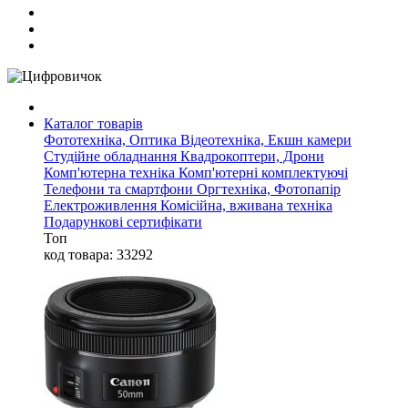
Каталог товарів
Фототехніка, Оптика
Відеотехніка, Екшн камери
Студійне обладнання
Квадрокоптери, Дрони
Комп'ютерна техніка
Комп'ютерні комплектуючі
Телефони та смартфони
Оргтехніка, Фотопапір
Електроживлення
Комісійна, вживана техніка
Подарункові сертифікати
Топ
код товара: 33292