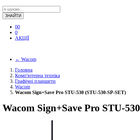
ЗНАЙТИ
0
0
0
АКЦІЇ
←
Wacom
Головна
Комп'ютерна техніка
Графічні планшети
Wacom
Wacom Sign+Save Pro STU-530 (STU-530-SP-SET)
Wacom Sign+Save Pro STU-530