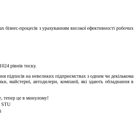
х бізнес-процесів з урахуванням високої ефективності робочих
1024 рівнів тиску.
ня підписів на невеликих підприємствах з одним чи декількома
ики, майстерні, автодилери, компанії, які здають обладнання в
е, тепер це в минулому!
 STU
i