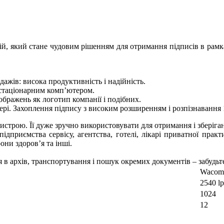
, який стане чудовим рішенням для отримання підписів в рамка
дажів: висока продуктивність і надійність.
 стаціонарним комп’ютером.
бражень як логотип компанії і подібних.
пері. Захоплення підпису з високим розширенням і розпізнавання 
строю. Її дуже зручно використовувати для отримання і зберіган
підприємства сервісу, агентства, готелі, лікарі приватної практ
они здоров’я та інші.
 в архів, транспортування і пошук окремих документів – забудьт
Wacom
2540 lp
1024
12