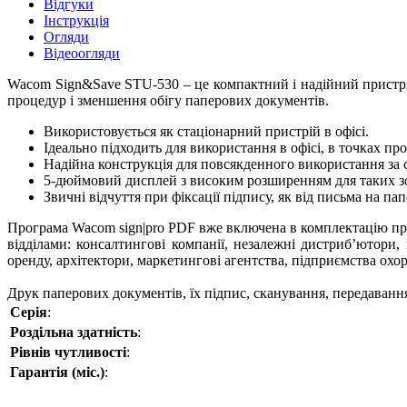
Відгуки
Інструкція
Огляди
Відеоогляди
Wacom Sign&Save STU-530 – це компактний і надійний пристрій
процедур і зменшення обігу паперових документів.
Використовується як стаціонарний пристрій в офісі.
Ідеально підходить для використання в офісі, в точках про
Надійна конструкція для повсякденного використання за
5-дюймовий дисплей з високим розширенням для таких зо
Звичні відчуття при фіксації підпису, як від письма на па
Програма Wacom sign|pro PDF вже включена в комплектацію при
відділами: консалтингові компанії, незалежні дистриб’ютори, 
оренду, архітектори, маркетингові агентства, підприємства охор
Друк паперових документів, їх підпис, сканування, передавання
Серія
:
Роздільна здатність
:
Рівнів чутливості
:
Гарантія (міс.)
: