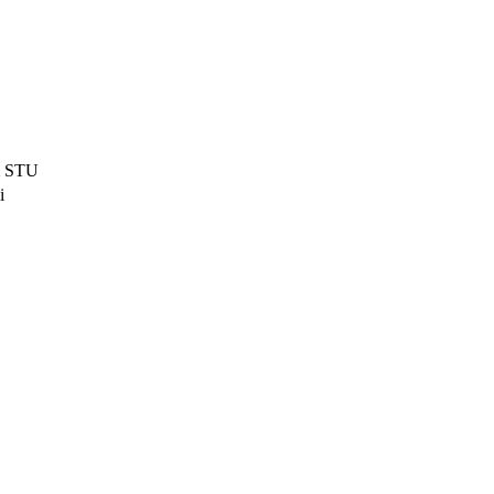
 STU
i