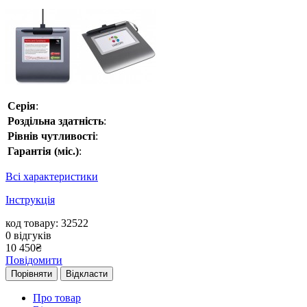
Серія
:
Роздільна здатність
:
Рівнів чутливості
:
Гарантія (міс.)
:
Всі характеристики
Інструкція
код товару: 32522
0
відгуків
10 450
₴
Повідомити
Порівняти
Відкласти
Про товар