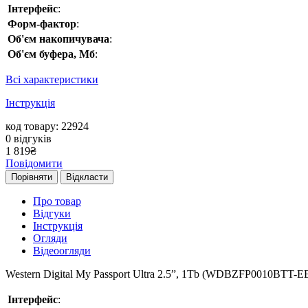
Інтерфейс
:
Форм-фактор
:
Об'єм накопичувача
:
Об'єм буфера, Мб
:
Всі характеристики
Інструкція
код товару: 22924
0
відгуків
1 819
₴
Повідомити
Порівняти
Відкласти
Про товар
Відгуки
Інструкція
Огляди
Відеоогляди
Western Digital My Passport Ultra 2.5”, 1Tb (WDBZFP0010BTT-E
Інтерфейс
: