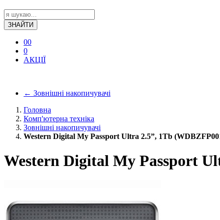
ЗНАЙТИ
0
0
0
АКЦІЇ
←
Зовнішні накопичувачі
Головна
Комп'ютерна техніка
Зовнішні накопичувачі
Western Digital My Passport Ultra 2.5”, 1Tb (WDBZFP0
Western Digital My Passport 