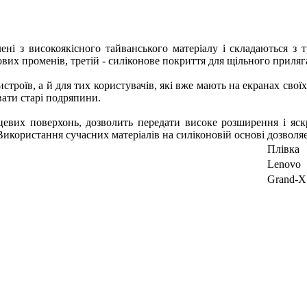
ені з високоякісного тайванського матеріалу і складаються з 
их променів, третій - силіконове покриття для щільного приляганн
троїв, а й для тих користувачів, які вже мають на екранах свої
ати старі подряпини.
цевих поверхонь, дозволить передати високе розширення і яск
Використання сучасних матеріалів на силіконовій основі дозволя
Плівка
Lenovo
Grand-X