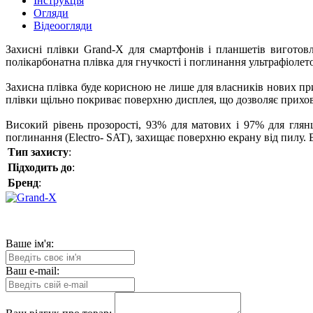
Інструкція
Огляди
Відеоогляди
Захисні плівки Grand-X для смартфонів і планшетів виготовл
полікарбонатна плівка для гнучкості і поглинання ультрафіолетов
Захисна плівка буде корисною не лише для власників нових прис
плівки щільно покриває поверхню дисплея, що дозволяє прихов
Високий рівень прозорості, 93% для матових і 97% для глян
поглинання (Electro- SAT), захищає поверхню екрану від пилу. 
Тип захисту
:
Підходить до
:
Бренд
:
Ваше ім'я:
Ваш e-mail: