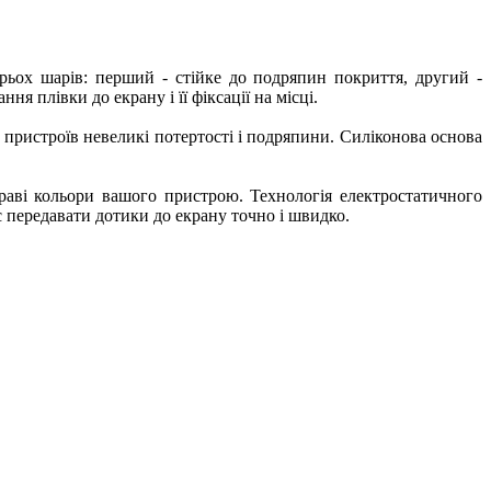
трьох шарів: перший - стійке до подряпин покриття, другий -
я плівки до екрану і її фіксації на місці.
х пристроїв невеликі потертості і подряпини. Силіконова основа
раві кольори вашого пристрою. Технологія електростатичного
є передавати дотики до екрану точно і швидко.