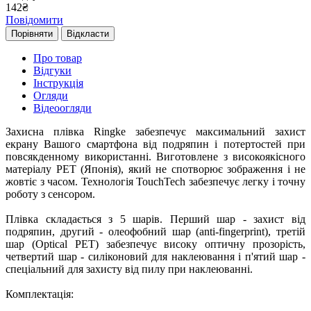
142
₴
Повідомити
Порівняти
Відкласти
Про товар
Відгуки
Інструкція
Огляди
Відеоогляди
Захисна плівка Ringke забезпечує максимальний захист
екрану Вашого смартфона від подряпин і потертостей при
повсякденному використанні. Виготовлене з високоякісного
матеріалу PET (Японія), який не спотворює зображення і не
жовтіє з часом. Технологія TouchTech забезпечує легку і точну
роботу з сенсором.
Плівка складається з 5 шарів. Перший шар - захист від
подряпин, другий - олеофобний шар (anti-fingerprint), третій
шар (Optical PET) забезпечує високу оптичну прозорість,
четвертий шар - силіконовий для наклеювання і п'ятий шар -
спеціальний для захисту від пилу при наклеюванні.
Комплектація: