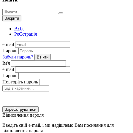
Закрити
Вхід
РеЄстрація
e-mail
Пароль
Забули пароль?
Ввійти
Ім'я
e-mail
Пароль
Повторіть пароль
ЗареЄструватися
Відновлення пароля
Введіть свій e-mail, і ми надішлемо Вам посилання для
відновлення пароля