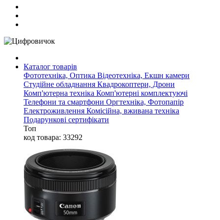
Каталог товарів
Фототехніка, Оптика
Відеотехніка, Екшн камери
Студійне обладнання
Квадрокоптери, Дрони
Комп'ютерна техніка
Комп'ютерні комплектуючі
Телефони та смартфони
Оргтехніка, Фотопапір
Електроживлення
Комісійна, вживана техніка
Подарункові сертифікати
Топ
код товара: 33292