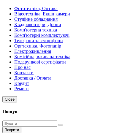
Фототехніка, Оптика
Відеотехніка, Екшн камери
Студійне обладнання
Квадрокоптери, Дрони
Комп'ютерна техніка
Комп'ютерні комплектуючі
Телефони та смартфони
Оргтехніка, Фотопапір
Електроживлення
Комісійна, вживана техніка
Подарункові сертифікати
Про нас
Контакти
Доставка / Оплата
Кредит
Ремонт
Close
Пошук
Закрити