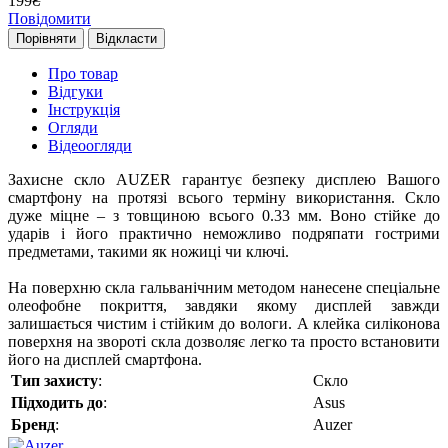
199
₴
Повідомити
Порівняти
Відкласти
Про товар
Відгуки
Інструкція
Огляди
Відеоогляди
Захисне скло AUZER гарантує безпеку дисплею Вашого
смартфону на протязі всього терміну використання. Скло
дуже міцне – з товщиною всього 0.33 мм. Воно стійке до
ударів і його практично неможливо подряпати гострими
предметами, такими як ножиці чи ключі.
На поверхню скла гальванічним методом нанесене спеціальне
олеофобне покриття, завдяки якому дисплей завжди
залишається чистим і стійким до вологи. А клейка силіконова
поверхня на звороті скла дозволяє легко та просто встановити
його на дисплей смартфона.
Тип захисту
:
Скло
Підходить до
:
Asus
Бренд
:
Auzer