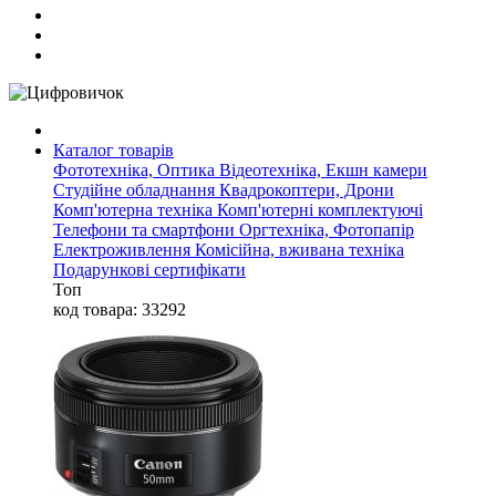
Каталог товарів
Фототехніка, Оптика
Відеотехніка, Екшн камери
Студійне обладнання
Квадрокоптери, Дрони
Комп'ютерна техніка
Комп'ютерні комплектуючі
Телефони та смартфони
Оргтехніка, Фотопапір
Електроживлення
Комісійна, вживана техніка
Подарункові сертифікати
Топ
код товара: 33292