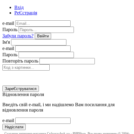
Вхід
РеЄстрація
e-mail
Пароль
Забули пароль?
Ввійти
Ім'я
e-mail
Пароль
Повторіть пароль
ЗареЄструватися
Відновлення пароля
Введіть свій e-mail, і ми надішлемо Вам посилання для
відновлення пароля
e-mail
Надіслати
Создание интернет-магазина
Cyfrovychok.ua - PHPShop. Все права защищены © 2004-