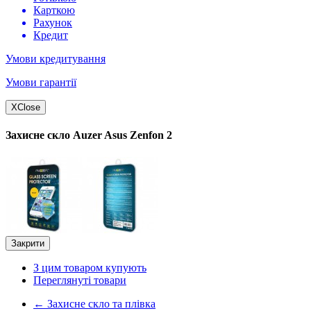
Карткою
Рахунок
Кредит
Умови кредитування
Умови гарантії
X
Close
Захисне скло Auzer Asus Zenfon 2
Закрити
З цим товаром купують
Переглянуті товари
←
Захисне скло та плівка