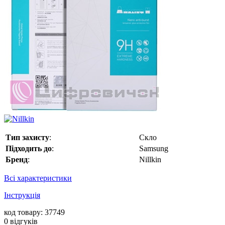
Тип захисту
:
Скло
Підходить до
:
Samsung
Бренд
:
Nillkin
Всі характеристики
Інструкція
код товару: 37749
0
відгуків