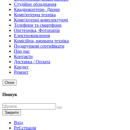
Студійне обладнання
Квадрокоптери, Дрони
Комп'ютерна техніка
Комп'ютерні комплектуючі
Телефони та смартфони
Оргтехніка, Фотопапір
Електроживлення
Комісійна, вживана техніка
Подарункові сертифікати
Про нас
Контакти
Доставка / Оплата
Кредит
Ремонт
Close
Пошук
Закрити
Вхід
РеЄстрація