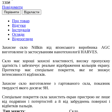
330
₴
Повідомити
Порівняти
Відкласти
Про товар
Відгуки
Інструкція
Огляди
Відеоогляди
Захисне скло Nillkin від японського виробника AGC
виготовлене із застосуванням нанотехнології HARVES.
Скло має хороші захисні властивості, високу пропускну
здатність і забезпечує реальне відображення кольорів екрану.
Протектор має спеціальне покриття, яке не знижує
інтенсивності відблисків.
Захисне скло виготовлене з гартованого скла, показник
твердості якого досягає 9H.
Спеціальне покриття скла захистить екран пристрою не лише
від подряпин і потертостей а й від забруднень поверхні і
відбитків пальців.
Тип захисту
:
Скло