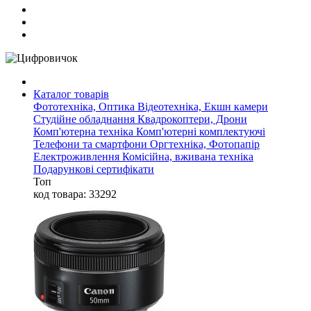
Каталог товарів
Фототехніка, Оптика
Відеотехніка, Екшн камери
Студійне обладнання
Квадрокоптери, Дрони
Комп'ютерна техніка
Комп'ютерні комплектуючі
Телефони та смартфони
Оргтехніка, Фотопапір
Електроживлення
Комісійна, вживана техніка
Подарункові сертифікати
Топ
код товара: 33292