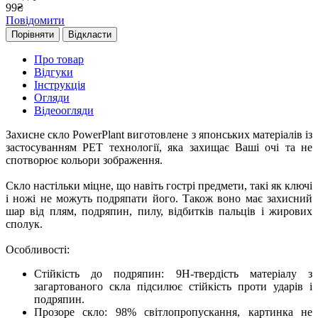
99
₴
Повідомити
Порівняти
Відкласти
Про товар
Відгуки
Інструкція
Огляди
Відеоогляди
Захисне скло PowerPlant виготовлене з японських матеріалів із
застосуванням PET технології, яка захищає Ваші очі та не
спотворює кольори зображення.
Скло настільки міцне, що навіть гострі предмети, такі як ключі
і ножі не можуть подряпати його. Також воно має захисний
шар від плям, подряпин, пилу, відбитків пальців і жирових
сполук.
Особливості:
Стійкість до подряпин: 9H-твердість матеріалу з
загартованого скла підсилює стійкість проти ударів і
подряпин.
Прозоре скло: 98% світлопропускання, картинка не