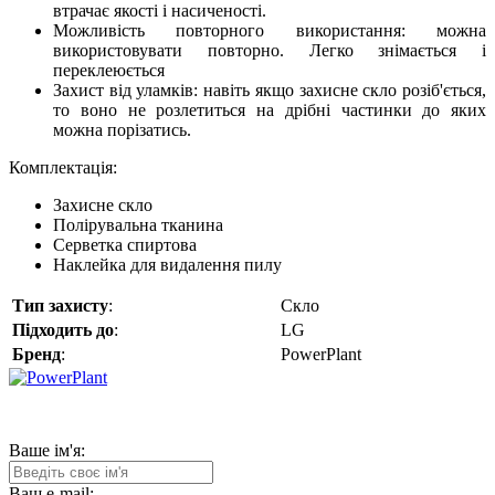
втрачає якості і насиченості.
Можливість повторного використання: можна
використовувати повторно. Легко знімається і
переклеюється
Захист від уламків: навіть якщо захисне скло розіб'ється,
то воно не розлетиться на дрібні частинки до яких
можна порізатись.
Комплектація:
Захисне скло
Полірувальна тканина
Серветка спиртова
Наклейка для видалення пилу
Тип захисту
:
Скло
Підходить до
:
LG
Бренд
:
PowerPlant
Ваше ім'я:
Ваш e-mail: