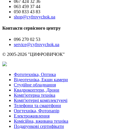
067 424 32 36
063 459 37 44
050 833 43 83
shop@cyfrovychok.ua
Контакти сервісного центру
096 270 02 53
service@cyfrovychok.ua
© 2005-2026 "ЦИФРОВИЧОК"
Фототехніка, Оптика
Відеотехніка, Екшн камери
Студійне обладнання
Квадрокоптери, Дрони
Комп'ютерна техніка
Комп'ютерні комплектуючі
Телефони та смартфони
Оргтехніка, Фотопапір
Електроживлення
Комісійна, вживана техніка
Подарункові сертифікати