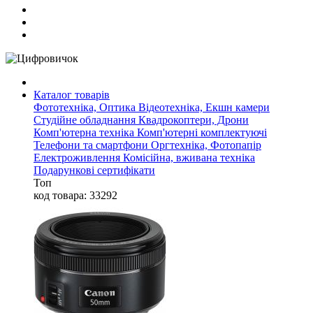
Каталог товарів
Фототехніка, Оптика
Відеотехніка, Екшн камери
Студійне обладнання
Квадрокоптери, Дрони
Комп'ютерна техніка
Комп'ютерні комплектуючі
Телефони та смартфони
Оргтехніка, Фотопапір
Електроживлення
Комісійна, вживана техніка
Подарункові сертифікати
Топ
код товара: 33292