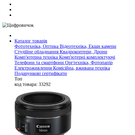
Каталог товарів
Фототехніка, Оптика
Відеотехніка, Екшн камери
Студійне обладнання
Квадрокоптери, Дрони
Комп'ютерна техніка
Комп'ютерні комплектуючі
Телефони та смартфони
Оргтехніка, Фотопапір
Електроживлення
Комісійна, вживана техніка
Подарункові сертифікати
Топ
код товара: 33292