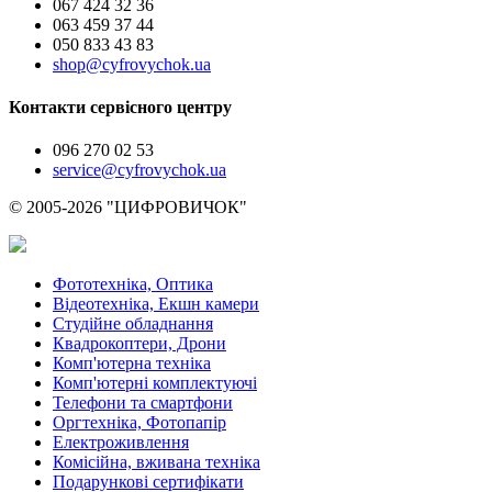
067 424 32 36
063 459 37 44
050 833 43 83
shop@cyfrovychok.ua
Контакти сервісного центру
096 270 02 53
service@cyfrovychok.ua
© 2005-2026 "ЦИФРОВИЧОК"
Фототехніка, Оптика
Відеотехніка, Екшн камери
Студійне обладнання
Квадрокоптери, Дрони
Комп'ютерна техніка
Комп'ютерні комплектуючі
Телефони та смартфони
Оргтехніка, Фотопапір
Електроживлення
Комісійна, вживана техніка
Подарункові сертифікати