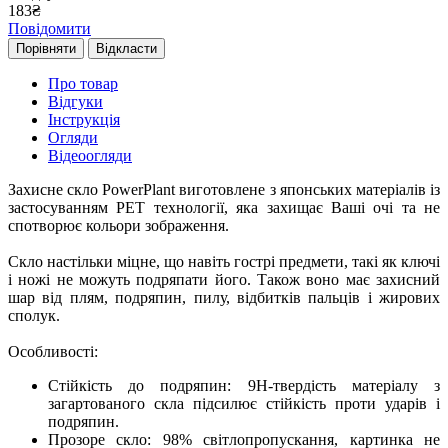
183
₴
Повідомити
Порівняти
Відкласти
Про товар
Відгуки
Інструкція
Огляди
Відеоогляди
Захисне скло PowerPlant виготовлене з японських матеріалів із
застосуванням PET технології, яка захищає Ваші очі та не
спотворює кольори зображення.
Скло настільки міцне, що навіть гострі предмети, такі як ключі
і ножі не можуть подряпати його. Також воно має захисний
шар від плям, подряпин, пилу, відбитків пальців і жирових
сполук.
Особливості:
Стійкість до подряпин: 9H-твердість матеріалу з
загартованого скла підсилює стійкість проти ударів і
подряпин.
Прозоре скло: 98% світлопропускання, картинка не