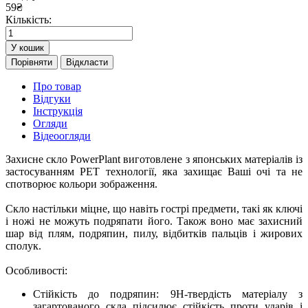
59
₴
Кількість:
У кошик
Порівняти
Відкласти
Про товар
Відгуки
Інструкція
Огляди
Відеоогляди
Захисне скло PowerPlant виготовлене з японських матеріалів із
застосуванням PET технології, яка захищає Ваші очі та не
спотворює кольори зображення.
Скло настільки міцне, що навіть гострі предмети, такі як ключі
і ножі не можуть подряпати його. Також воно має захисний
шар від плям, подряпин, пилу, відбитків пальців і жирових
сполук.
Особливості:
Стійкість до подряпин: 9H-твердість матеріалу з
загартованого скла підсилює стійкість проти ударів і