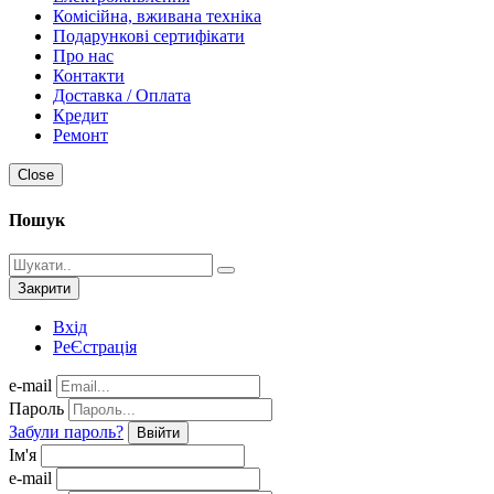
Комісійна, вживана техніка
Подарункові сертифікати
Про нас
Контакти
Доставка / Оплата
Кредит
Ремонт
Close
Пошук
Закрити
Вхід
РеЄстрація
e-mail
Пароль
Забули пароль?
Ввійти
Ім'я
e-mail