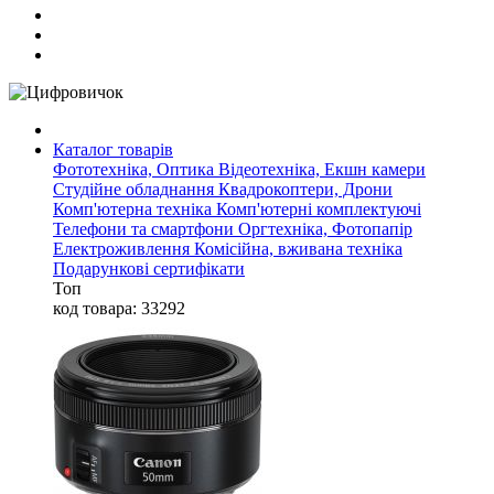
Каталог товарів
Фототехніка, Оптика
Відеотехніка, Екшн камери
Студійне обладнання
Квадрокоптери, Дрони
Комп'ютерна техніка
Комп'ютерні комплектуючі
Телефони та смартфони
Оргтехніка, Фотопапір
Електроживлення
Комісійна, вживана техніка
Подарункові сертифікати
Топ
код товара: 33292