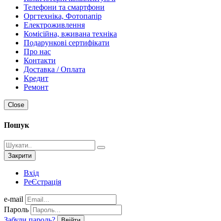
Телефони та смартфони
Оргтехніка, Фотопапір
Електроживлення
Комісійна, вживана техніка
Подарункові сертифікати
Про нас
Контакти
Доставка / Оплата
Кредит
Ремонт
Close
Пошук
Закрити
Вхід
РеЄстрація
e-mail
Пароль
Забули пароль?
Ввійти