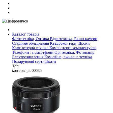
Каталог товарів
Фототехніка, Оптика
Відеотехніка, Екшн камери
Студійне обладнання
Квадрокоптери, Дрони
Комп'ютерна техніка
Комп'ютерні комплектуючі
Телефони та смартфони
Оргтехніка, Фотопапір
Електроживлення
Комісійна, вживана техніка
Подарункові сертифікати
Топ
код товара: 33292