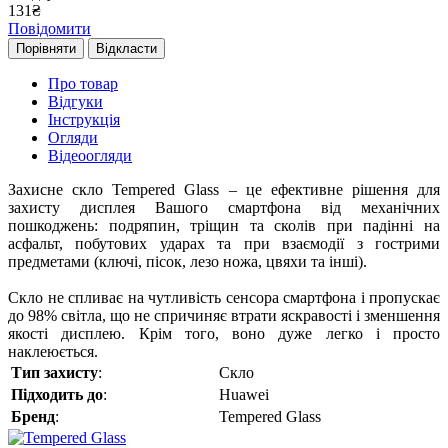
131
₴
Повідомити
Порівняти
Відкласти
Про товар
Відгуки
Інструкція
Огляди
Відеоогляди
Захисне скло Tempered Glass – це ефективне рішення для
захисту дисплея Вашого смартфона від механічних
пошкоджень: подряпин, тріщин та сколів при падінні на
асфальт, побутових ударах та при взаємодії з гострими
предметами (ключі, пісок, лезо ножа, цвяхи та інші).
Скло не спливає на чутливість сенсора смартфона і пропускає
до 98% світла, що не спричиняє втрати яскравості і зменшення
якості дисплею. Крім того, воно дуже легко і просто
наклеюється.
Тип захисту
:
Скло
Підходить до
:
Huawei
Бренд
:
Tempered Glass