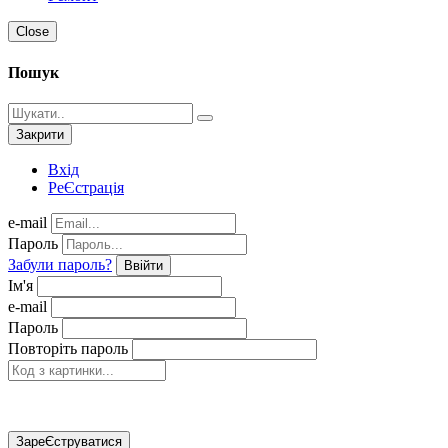
Close
Пошук
Закрити
Вхід
РеЄстрація
e-mail
Пароль
Забули пароль?
Ввійти
Ім'я
e-mail
Пароль
Повторіть пароль
ЗареЄструватися