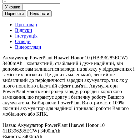
У кошик
Порівняти
Відкласти
Про товар
Відгуки
Інструкція
Огляди
Відеоогляди
Акумулятор PowerPlant Huawei Honor 10 (HB396285ECW)
3400mAh - компактний, стабільний і дуже надійний, він
допоможе вам залишатися завжди на зв'язку у відрядженнях і
заміських поїздках. Це досить маленький, легкий не
вибагливий до періодичності зарядки акумулятор, так як у
нього повністю відсутній ефект пам'яті. Акумулятори
PowerPlant мають контролер заряду, розряди і короткого
замикання, що гарантує довгу і безпечну роботу Вашого
акумулятора. Вибираючи PowerPlant Ви отримаєте 100%
якісний акумулятор для надійної і тривалої роботи Вашого
мобільного або КПК.
Назва: Акумулятор PowerPlant Huawei Honor 10
(HB396285ECW) 3400mAh
Ємність: 3400mAh