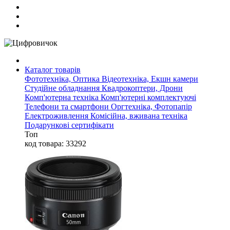
Каталог товарів
Фототехніка, Оптика
Відеотехніка, Екшн камери
Студійне обладнання
Квадрокоптери, Дрони
Комп'ютерна техніка
Комп'ютерні комплектуючі
Телефони та смартфони
Оргтехніка, Фотопапір
Електроживлення
Комісійна, вживана техніка
Подарункові сертифікати
Топ
код товара: 33292