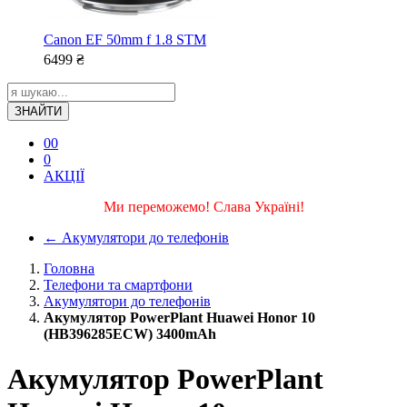
Canon EF 50mm f 1.8 STM
6499
₴
ЗНАЙТИ
0
0
0
АКЦІЇ
Ми переможемо! Слава Україні!
←
Акумулятори до телефонів
Головна
Телефони та смартфони
Акумулятори до телефонів
Акумулятор PowerPlant Huawei Honor 10
(HB396285ECW) 3400mAh
Акумулятор PowerPlant