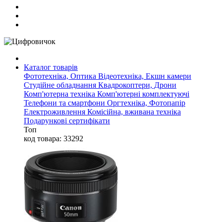
Каталог товарів
Фототехніка, Оптика
Відеотехніка, Екшн камери
Студійне обладнання
Квадрокоптери, Дрони
Комп'ютерна техніка
Комп'ютерні комплектуючі
Телефони та смартфони
Оргтехніка, Фотопапір
Електроживлення
Комісійна, вживана техніка
Подарункові сертифікати
Топ
код товара: 33292