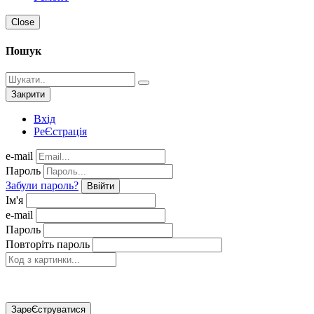
Close
Пошук
Закрити
Вхід
РеЄстрація
e-mail
Пароль
Забули пароль?
Ввійти
Ім'я
e-mail
Пароль
Повторіть пароль
ЗареЄструватися