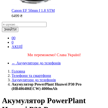
Canon EF 50mm f 1.8 STM
6499
₴
ЗНАЙТИ
0
0
0
АКЦІЇ
Ми переможемо! Слава Україні!
←
Акумулятори до телефонів
Головна
Телефони та смартфони
Акумулятори до телефонів
Акумулятор PowerPlant Huawei P30 Pro
(HB486486ECW) 4000mAh
Акумулятор PowerPlant