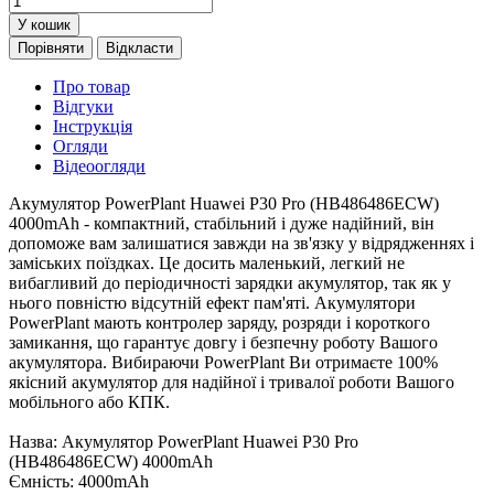
У кошик
Порівняти
Відкласти
Про товар
Відгуки
Інструкція
Огляди
Відеоогляди
Акумулятор PowerPlant Huawei P30 Pro (HB486486ECW)
4000mAh - компактний, стабільний і дуже надійний, він
допоможе вам залишатися завжди на зв'язку у відрядженнях і
заміських поїздках. Це досить маленький, легкий не
вибагливий до періодичності зарядки акумулятор, так як у
нього повністю відсутній ефект пам'яті. Акумулятори
PowerPlant мають контролер заряду, розряди і короткого
замикання, що гарантує довгу і безпечну роботу Вашого
акумулятора. Вибираючи PowerPlant Ви отримаєте 100%
якісний акумулятор для надійної і тривалої роботи Вашого
мобільного або КПК.
Назва: Акумулятор PowerPlant Huawei P30 Pro
(HB486486ECW) 4000mAh
Ємність: 4000mAh