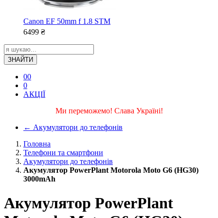
Canon EF 50mm f 1.8 STM
6499
₴
ЗНАЙТИ
0
0
0
АКЦІЇ
Ми переможемо! Слава Україні!
←
Акумулятори до телефонів
Головна
Телефони та смартфони
Акумулятори до телефонів
Акумулятор PowerPlant Motorola Moto G6 (HG30)
3000mAh
Акумулятор PowerPlant