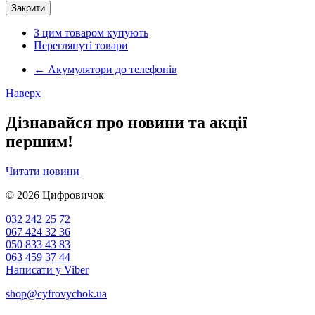
Закрити
З цим товаром купують
Переглянуті товари
←
Акумулятори до телефонів
Наверх
Дізнавайся про новини та акції
першим!
Читати новини
© 2026
Цифровичок
032 242 25 72
067 424 32 36
050 833 43 83
063 459 37 44
Написати у Viber
shop@cyfrovychok.ua