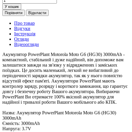
У кошик
Порівняти
Відкласти
Про товар
Відгуки
Інструкція
Огляди
Відеоогляди
Акумулятор PowerPlant Motorola Moto G6 (HG30) 3000mAh -
компактний, стабільний і дуже надійний, він допоможе вам
залишатися завжди на зв'язку у відрядженнях і заміських
поїздках. Це досить маленький, легкий не вибагливий до
періодичності зарядки акумулятор, так як у нього повністю
відсутній ефект пам'яті. Акумулятори PowerPlant мають
контролер заряду, розряду і короткого замикання, що гарантує
довгу і безпечну роботу Вашого акумулятора. Вибираючи
PowerPlant Ви отримаєте 100% якісний акумулятор для
надійної і тривалої роботи Вашого мобільного або КПК.
Назва: Акумулятор PowerPlant Motorola Moto G6 (HG30)
3000mAh
Ємність: 3000mAh
Напруга: 3.7V