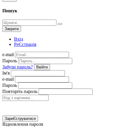
Пошук
Закрити
Вхід
РеЄстрація
e-mail
Пароль
Забули пароль?
Ввійти
Ім'я
e-mail
Пароль
Повторіть пароль
ЗареЄструватися
Відновлення пароля