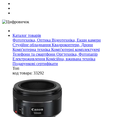
Каталог товарів
Фототехніка, Оптика
Відеотехніка, Екшн камери
Студійне обладнання
Квадрокоптери, Дрони
Комп'ютерна техніка
Комп'ютерні комплектуючі
Телефони та смартфони
Оргтехніка, Фотопапір
Електроживлення
Комісійна, вживана техніка
Подарункові сертифікати
Топ
код товара: 33292