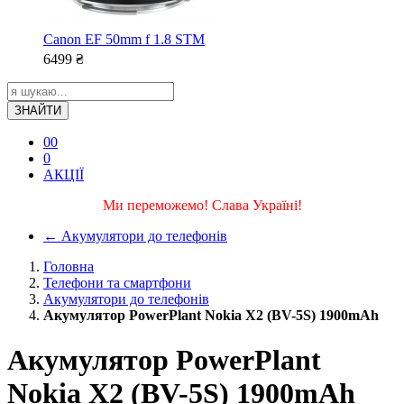
Canon EF 50mm f 1.8 STM
6499
₴
ЗНАЙТИ
0
0
0
АКЦІЇ
Ми переможемо! Слава Україні!
←
Акумулятори до телефонів
Головна
Телефони та смартфони
Акумулятори до телефонів
Акумулятор PowerPlant Nokia X2 (BV-5S) 1900mAh
Акумулятор PowerPlant
Nokia X2 (BV-5S) 1900mAh