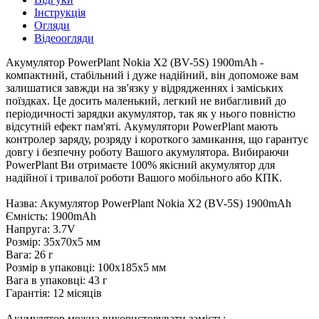
Інструкція
Огляди
Відеоогляди
Акумулятор PowerPlant Nokia X2 (BV-5S) 1900mAh -
компактний, стабільний і дуже надійний, він допоможе вам
залишатися завжди на зв'язку у відрядженнях і заміських
поїздках. Це досить маленький, легкий не вибагливий до
періодичності зарядки акумулятор, так як у нього повністю
відсутній ефект пам'яті. Акумулятори PowerPlant мають
контролер заряду, розряду і короткого замикання, що гарантує
довгу і безпечну роботу Вашого акумулятора. Вибираючи
PowerPlant Ви отримаєте 100% якісний акумулятор для
надійної і тривалої роботи Вашого мобільного або КПК.
Назва: Акумулятор PowerPlant Nokia X2 (BV-5S) 1900mAh
Ємність: 1900mAh
Напруга: 3.7V
Розмір: 35x70x5 мм
Вага: 26 г
Розмір в упаковці: 100x185x5 мм
Вага в упаковці: 43 г
Гарантія: 12 місяців
Акумулятор можна використовувати замість: