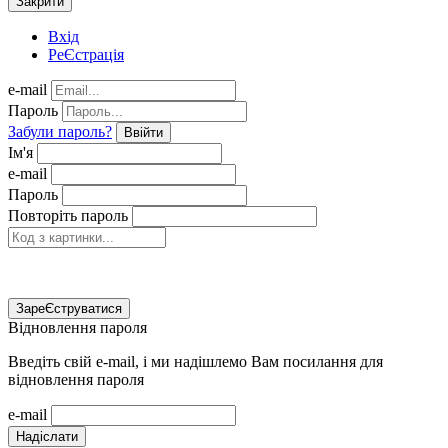
Закрити
Вхід
РеЄстрація
e-mail
Пароль
Забули пароль?
Ввійти
Ім'я
e-mail
Пароль
Повторіть пароль
ЗареЄструватися
Відновлення пароля
Введіть свій e-mail, і ми надішлемо Вам посилання для
відновлення пароля
e-mail
Надіслати