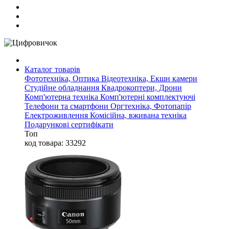
Каталог товарів
Фототехніка, Оптика
Відеотехніка, Екшн камери
Студійне обладнання
Квадрокоптери, Дрони
Комп'ютерна техніка
Комп'ютерні комплектуючі
Телефони та смартфони
Оргтехніка, Фотопапір
Електроживлення
Комісійна, вживана техніка
Подарункові сертифікати
Топ
код товара: 33292