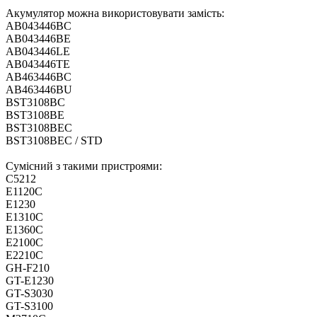
Акумулятор можна використовувати замість:
AB043446BC
AB043446BE
AB043446LE
AB043446TE
AB463446BC
AB463446BU
BST3108BC
BST3108BE
BST3108BEC
BST3108BEC / STD
Сумісний з такими пристроями:
C5212
E1120C
E1230
E1310C
E1360C
E2100C
E2210C
GH-F210
GT-E1230
GT-S3030
GT-S3100