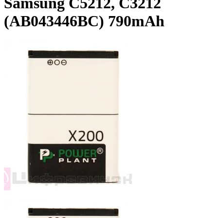
Samsung C5212, C3212
(AB043446BC) 790mAh