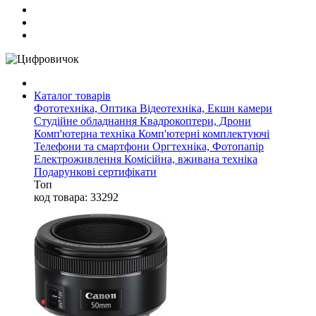
Каталог товарів
Фототехніка, Оптика
Відеотехніка, Екшн камери
Студійне обладнання
Квадрокоптери, Дрони
Комп'ютерна техніка
Комп'ютерні комплектуючі
Телефони та смартфони
Оргтехніка, Фотопапір
Електроживлення
Комісійна, вживана техніка
Подарункові сертифікати
Топ
код товара: 33292