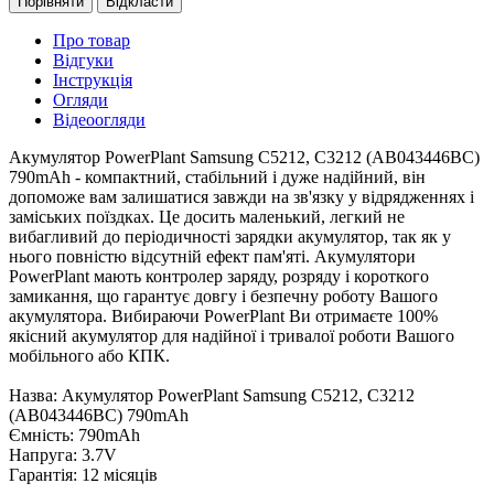
Порівняти
Відкласти
Про товар
Відгуки
Інструкція
Огляди
Відеоогляди
Акумулятор PowerPlant Samsung C5212, C3212 (AB043446BC)
790mAh - компактний, стабільний і дуже надійний, він
допоможе вам залишатися завжди на зв'язку у відрядженнях і
заміських поїздках. Це досить маленький, легкий не
вибагливий до періодичності зарядки акумулятор, так як у
нього повністю відсутній ефект пам'яті. Акумулятори
PowerPlant мають контролер заряду, розряду і короткого
замикання, що гарантує довгу і безпечну роботу Вашого
акумулятора. Вибираючи PowerPlant Ви отримаєте 100%
якісний акумулятор для надійної і тривалої роботи Вашого
мобільного або КПК.
Назва: Акумулятор PowerPlant Samsung C5212, C3212
(AB043446BC) 790mAh
Ємність: 790mAh
Напруга: 3.7V
Гарантія: 12 місяців