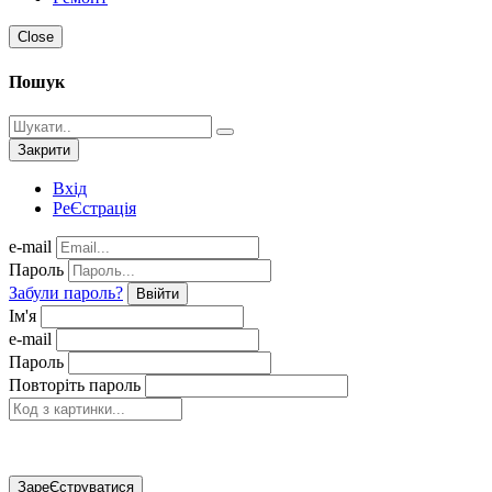
Close
Пошук
Закрити
Вхід
РеЄстрація
e-mail
Пароль
Забули пароль?
Ввійти
Ім'я
e-mail
Пароль
Повторіть пароль
ЗареЄструватися