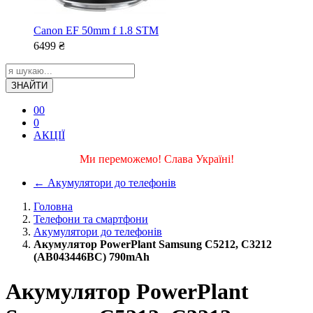
Canon EF 50mm f 1.8 STM
6499
₴
ЗНАЙТИ
0
0
0
АКЦІЇ
Ми переможемо! Слава Україні!
←
Акумулятори до телефонів
Головна
Телефони та смартфони
Акумулятори до телефонів
Акумулятор PowerPlant Samsung C5212, C3212
(AB043446BC) 790mAh
Акумулятор PowerPlant