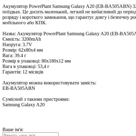
Акумулятор PowerPlant Samsung Galaxy A20 (EB-BA505ABN) 3200
поїздках. Це досить маленький, легкий не вибагливий до період
розряду і короткого замикання, що гарантує довгу і безпечну 
мобільного або КПК.
Назва: Акумулятор PowerPlant Samsung Galaxy A20 (EB-BA50
Ємність: 3200mAh
Напруга: 3.7V
Розмір: 62x80x4 мм
Вага: 39.4 г
Розмір в упаковці: 80x180x12 мм
Вага в упаковці: 53,4 г
Гарантія: 12 місяців
Акумулятор можна використовувати замість:
EB-BA505ABN
Сумісний з такими пристроями:
Samsung Galaxy A20
Ваше ім'я: