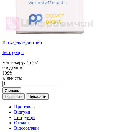
Всі характеристики
Інструкція
код товару: 45767
0
відгуків
199
₴
Кількість:
У кошик
Порівняти
Відкласти
Про товар
Відгуки
Інструкція
Огляди
Відеоогляди