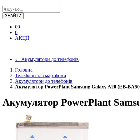
ЗНАЙТИ
0
0
0
АКЦІЇ
←
Акумулятори до телефонів
Головна
Телефони та смартфони
Акумулятори до телефонів
Акумулятор PowerPlant Samsung Galaxy A20 (EB-BA
Акумулятор PowerPlant Sams