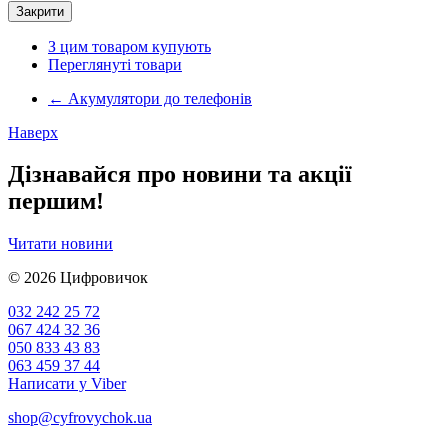
Закрити
З цим товаром купують
Переглянуті товари
←
Акумулятори до телефонів
Наверх
Дізнавайся про новини та акції
першим!
Читати новини
© 2026
Цифровичок
032 242 25 72
067 424 32 36
050 833 43 83
063 459 37 44
Написати у Viber
shop@cyfrovychok.ua