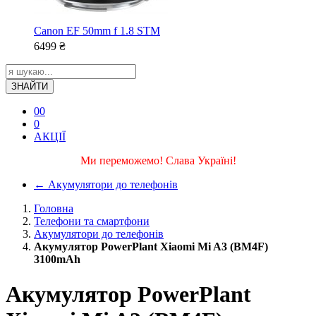
Canon EF 50mm f 1.8 STM
6499
₴
ЗНАЙТИ
0
0
0
АКЦІЇ
Ми переможемо! Слава Україні!
←
Акумулятори до телефонів
Головна
Телефони та смартфони
Акумулятори до телефонів
Акумулятор PowerPlant Xiaomi Mi A3 (BM4F)
3100mAh
Акумулятор PowerPlant