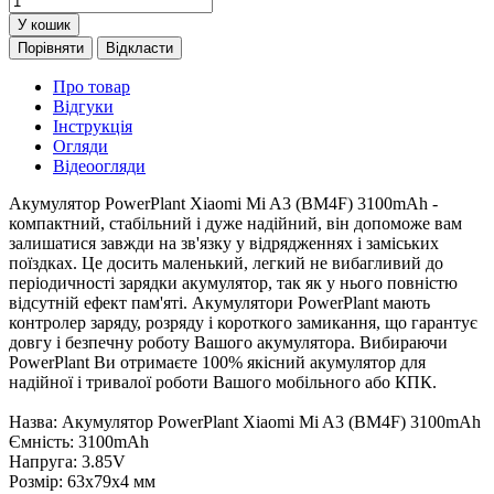
У кошик
Порівняти
Відкласти
Про товар
Відгуки
Інструкція
Огляди
Відеоогляди
Акумулятор PowerPlant Xiaomi Mi A3 (BM4F) 3100mAh -
компактний, стабільний і дуже надійний, він допоможе вам
залишатися завжди на зв'язку у відрядженнях і заміських
поїздках. Це досить маленький, легкий не вибагливий до
періодичності зарядки акумулятор, так як у нього повністю
відсутній ефект пам'яті. Акумулятори PowerPlant мають
контролер заряду, розряду і короткого замикання, що гарантує
довгу і безпечну роботу Вашого акумулятора. Вибираючи
PowerPlant Ви отримаєте 100% якісний акумулятор для
надійної і тривалої роботи Вашого мобільного або КПК.
Назва: Акумулятор PowerPlant Xiaomi Mi A3 (BM4F) 3100mAh
Ємність: 3100mAh
Напруга: 3.85V
Розмір: 63x79x4 мм