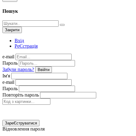
Пошук
Закрити
Вхід
РеЄстрація
e-mail
Пароль
Забули пароль?
Ввійти
Ім'я
e-mail
Пароль
Повторіть пароль
ЗареЄструватися
Відновлення пароля