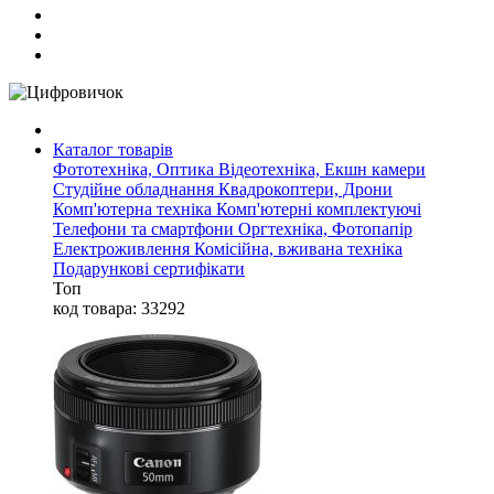
Каталог товарів
Фототехніка, Оптика
Відеотехніка, Екшн камери
Студійне обладнання
Квадрокоптери, Дрони
Комп'ютерна техніка
Комп'ютерні комплектуючі
Телефони та смартфони
Оргтехніка, Фотопапір
Електроживлення
Комісійна, вживана техніка
Подарункові сертифікати
Топ
код товара: 33292