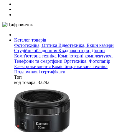
Каталог товарів
Фототехніка, Оптика
Відеотехніка, Екшн камери
Студійне обладнання
Квадрокоптери, Дрони
Комп'ютерна техніка
Комп'ютерні комплектуючі
Телефони та смартфони
Оргтехніка, Фотопапір
Електроживлення
Комісійна, вживана техніка
Подарункові сертифікати
Топ
код товара: 33292