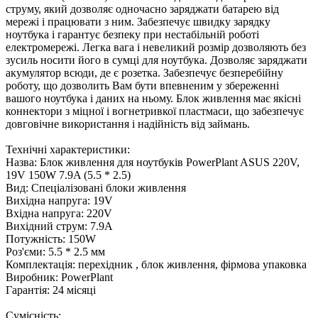
струму, який дозволяє одночасно заряджати батарею від
мережі і працювати з ним. Забезпечує швидку зарядку
ноутбука і гарантує безпеку при нестабільній роботі
електромережі. Легка вага і невеликий розмір дозволяють без
зусиль носити його в сумці для ноутбука. Дозволяє заряджати
акумулятор всюди, де є розетка. Забезпечує безперебійну
роботу, що дозволить Вам бути впевненим у збереженні
вашого ноутбука і даних на ньому. Блок живлення має якісні
коннектори з міцної і вогнетривкої пластмаси, що забезпечує
довговічне використання і надійність від займань.
Технічні характеристики:
Назва: Блок живлення для ноутбуків PowerPlant ASUS 220V,
19V 150W 7.9A (5.5 * 2.5)
Вид: Спеціалізовані блоки живлення
Вихідна напруга: 19V
Вхідна напруга: 220V
Вихідний струм: 7.9A
Потужність: 150W
Роз'єми: 5.5 * 2.5 мм
Комплектація: перехідник , блок живлення, фірмова упаковка
Виробник: PowerPlant
Гарантія: 24 місяці
Сумісність: