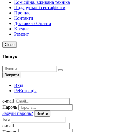
Комісійна, вживана техніка
Подарункові сертифікати
Про нас
Контакти
Доставка / Оплата
Кредит
Ремонт
Close
Пошук
Закрити
Вхід
РеЄстрація
e-mail
Пароль
Забули пароль?
Ввійти
Ім'я
e-mail
Пароль