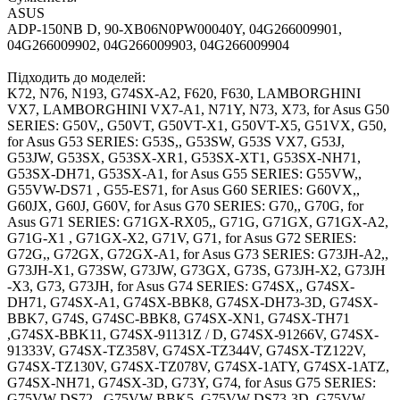
ASUS
ADP-150NB D, 90-XB06N0PW00040Y, 04G266009901,
04G266009902, 04G266009903, 04G266009904
Підходить до моделей:
K72, N76, N193, G74SX-A2, F620, F630, LAMBORGHINI
VX7, LAMBORGHINI VX7-A1, N71Y, N73, X73, for Asus G50
SERIES: G50V,, G50VT, G50VT-X1, G50VT-X5, G51VX, G50,
for Asus G53 SERIES: G53S,, G53SW, G53S VX7, G53J,
G53JW, G53SX, G53SX-XR1, G53SX-XT1, G53SX-NH71,
G53SX-DH71, G53SX-A1, for Asus G55 SERIES: G55VW,,
G55VW-DS71 , G55-ES71, for Asus G60 SERIES: G60VX,,
G60JX, G60J, G60V, for Asus G70 SERIES: G70,, G70G, for
Asus G71 SERIES: G71GX-RX05,, G71G, G71GX, G71GX-A2,
G71G-X1 , G71GX-X2, G71V, G71, for Asus G72 SERIES:
G72G,, G72GX, G72GX-A1, for Asus G73 SERIES: G73JH-A2,,
G73JH-X1, G73SW, G73JW, G73GX, G73S, G73JH-X2, G73JH
-X3, G73, G73JH, for Asus G74 SERIES: G74SX,, G74SX-
DH71, G74SX-A1, G74SX-BBK8, G74SX-DH73-3D, G74SX-
BBK7, G74S, G74SC-BBK8, G74SX-XN1, G74SX-TH71
,G74SX-BBK11, G74SX-91131Z / D, G74SX-91266V, G74SX-
91333V, G74SX-TZ358V, G74SX-TZ344V, G74SX-TZ122V,
G74SX-TZ130V, G74SX-TZ078V, G74SX-1ATY, G74SX-1ATZ,
G74SX-NH71, G74SX-3D, G73Y, G74, for Asus G75 SERIES:
G75VW-DS72,, G75VW-BBK5, G75VW-DS73-3D, G75VW-