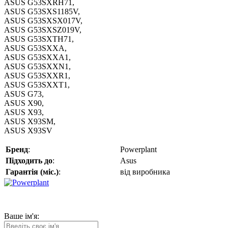
ASUS G53SXRH71,
ASUS G53SXS1185V,
ASUS G53SXSX017V,
ASUS G53SXSZ019V,
ASUS G53SXTH71,
ASUS G53SXXA,
ASUS G53SXXA1,
ASUS G53SXXN1,
ASUS G53SXXR1,
ASUS G53SXXT1,
ASUS G73,
ASUS X90,
ASUS X93,
ASUS X93SM,
ASUS X93SV
Бренд
:
Powerplant
Підходить до
:
Asus
Гарантія (міс.)
:
від виробника
Ваше ім'я: