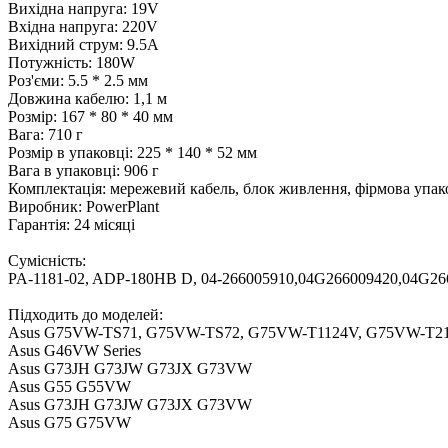
Вихідна напруга: 19V
Вхідна напруга: 220V
Вихідний струм: 9.5A
Потужність: 180W
Роз'єми: 5.5 * 2.5 мм
Довжина кабелю: 1,1 м
Розмір: 167 * 80 * 40 мм
Вага: 710 г
Розмір в упаковці: 225 * 140 * 52 мм
Вага в упаковці: 906 г
Комплектація: мережевий кабель, блок живлення, фірмова упак
Виробник: PowerPlant
Гарантія: 24 місяці
Сумісність:
PA-1181-02, ADP-180HB D, 04-266005910,04G266009420,04G2
Підходить до моделей:
Asus G75VW-TS71, G75VW-TS72, G75VW-T1124V, G75VW-T2
Asus G46VW Series
Asus G73JH G73JW G73JX G73VW
Asus G55 G55VW
Asus G73JH G73JW G73JX G73VW
Asus G75 G75VW