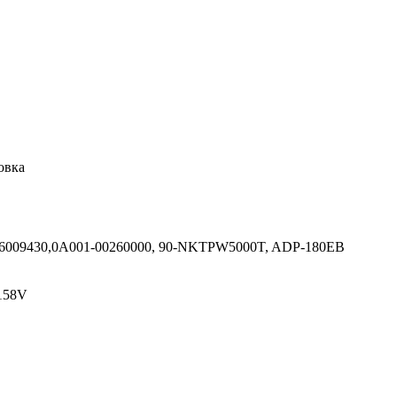
овка
66009430,0A001-00260000, 90-NKTPW5000T, ADP-180EB
158V