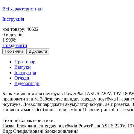
Всі характеристики
Інструкція
код товару: 46622
0
відгуків
1 999
₴
Повідомити
Порівняти
Відкласти
Про товар
Відгуки
Інструкція
Огляди
Відеоогляди
Блок живлення для ноутбуків PowerPlant ASUS 220V, 19V 180W 9.
працювати з ним. Забезпечує швидку зарядку ноутбука і гаранту
ноутбука. Дозволяє заряджати акумулятор всюди, де є розетка. 
живлення має якісні конектори з міцної і вогнетривкої пластмас
Технічні характеристики:
Назва: Блок живлення для ноутбуків PowerPlant ASUS 220V, 19V
Вид: Спеціалізовані блоки живлення