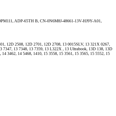
90PM111, ADP-65TH B, CN-0N6M8J-48661-13V-HJ9Y-A01,
2501, 12D 2508, 12D 2701, 12D 2708, 13 0015SLV, 13 321X 0267,
 7347, 13 7348, 13 7359, 13 L322X , 13 Ultrabook, 13D 138, 13D
4 3462, 14 5468, 1410, 15 3558, 15 3561, 15 3565, 15 5552, 15