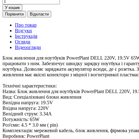
У кошик
Порівняти
Відкласти
Про товар
Відгуки
Інструкція
Огляди
Відеоогляди
Блок живлення для ноутбуків PowerPlant DELL 220V, 19.5V 65W 3
працювати з ним. Забезпечує швидку зарядку ноутбука і гаранту
ноутбука. Дозволяє заряджати акумулятор всюди, де є розетка. 
живлення має якісні конектори з міцної і вогнетривкої пластмас
Технічні характеристики:
Назва: Блок живлення для ноутбуків PowerPlant DELL 220V, 19.
Вид: Спеціалізовані блоки живлення
Вихідна напруга: 19.5V
Вхідна напруга: 220V
Вихідний струм: 3.34A
Потужність: 65W
Роз'єми: 4.5 * 3.0 мм ( pin)
Комплектація: мережевий кабель, блок живлення, фірмова упак
Виробник: PowerPlant