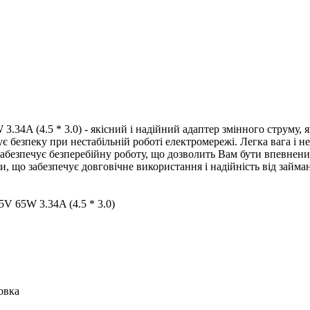
.34A (4.5 * 3.0) - якісний і надійний адаптер змінного струму, 
є безпеку при нестабільній роботі електромережі. Легка вага і н
Забезпечує безперебійну роботу, що дозволить Вам бути впевнени
и, що забезпечує довговічне використання і надійність від займан
5V 65W 3.34A (4.5 * 3.0)
овка