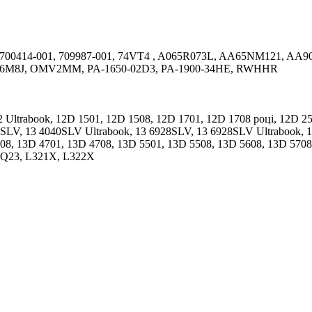
700414-001, 709987-001, 74VT4 , A065R073L, AA65NM121, AA
N6M8J, OMV2MM, PA-1650-02D3, PA-1900-34HE, RWHHR
 12 Ultrabook, 12D 1501, 12D 1508, 12D 1701, 12D 1708 році, 12D 
SLV, 13 4040SLV Ultrabook, 13 6928SLV, 13 6928SLV Ultrabook, 13
8, 13D 4701, 13D 4708, 13D 5501, 13D 5508, 13D 5608, 13D 5708, 1
2 9Q23, L321X, L322X