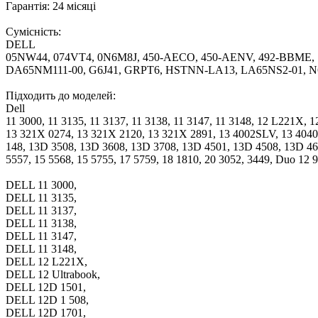
Гарантія: 24 місяці
Сумісність:
DELL
05NW44, 074VT4, 0N6M8J, 450-AECO, 450-AENV, 492-BBME, 
DA65NM111-00, G6J41, GRPT6, HSTNN-LA13, LA65NS2-01, 
Підходить до моделей:
Dell
11 3000, 11 3135, 11 3137, 11 3138, 11 3147, 11 3148, 12 L221X,
13 321X 0274, 13 321X 2120, 13 321X 2891, 13 4002SLV, 13 4040
148, 13D 3508, 13D 3608, 13D 3708, 13D 4501, 13D 4508, 13D 460
5557, 15 5568, 15 5755, 17 5759, 18 1810, 20 3052, 3449, Duo 1
DELL 11 3000,
DELL 11 3135,
DELL 11 3137,
DELL 11 3138,
DELL 11 3147,
DELL 11 3148,
DELL 12 L221X,
DELL 12 Ultrabook,
DELL 12D 1501,
DELL 12D 1 508,
DELL 12D 1701,