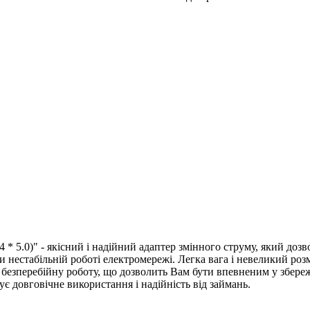
* 5.0)" - якісний і надійний адаптер змінного струму, який доз
и нестабільній роботі електромережі. Легка вага і невеликий розм
є безперебійну роботу, що дозволить Вам бути впевненим у збере
ує довговічне використання і надійність від займань.