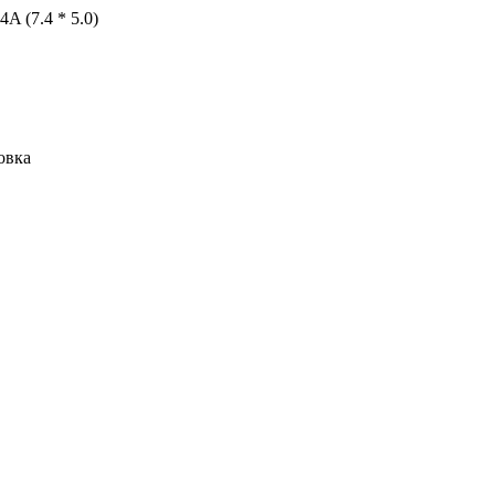
A (7.4 * 5.0)
овка