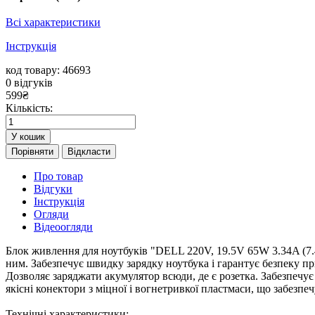
Всі характеристики
Інструкція
код товару: 46693
0
відгуків
599
₴
Кількість:
У кошик
Порівняти
Відкласти
Про товар
Відгуки
Інструкція
Огляди
Відеоогляди
Блок живлення для ноутбуків "DELL 220V, 19.5V 65W 3.34A (7.4 
ним. Забезпечує швидку зарядку ноутбука і гарантує безпеку пр
Дозволяє заряджати акумулятор всюди, де є розетка. Забезпечу
якісні конектори з міцної і вогнетривкої пластмаси, що забезпеч
Технічні характеристики: