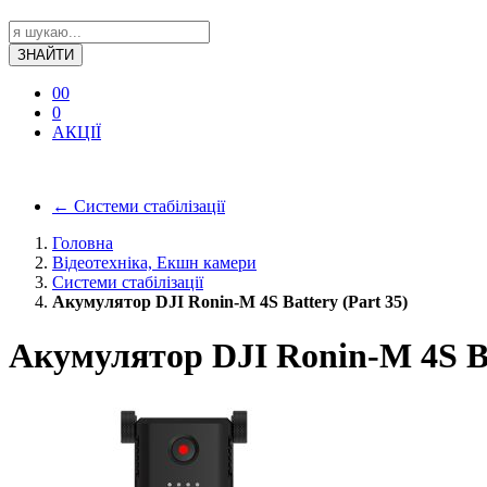
ЗНАЙТИ
0
0
0
АКЦІЇ
←
Системи стабілізації
Головна
Відеотехніка, Екшн камери
Системи стабілізації
Акумулятор DJI Ronin-М 4S Battery (Part 35)
Акумулятор DJI Ronin-М 4S Ba