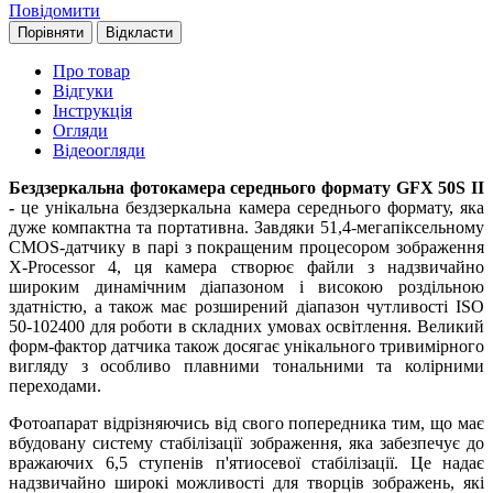
Повідомити
Порівняти
Відкласти
Про товар
Відгуки
Інструкція
Огляди
Відеоогляди
Бездзеркальна фотокамера середнього формату GFX 50S II
-
це унікальна бездзеркальна камера середнього формату, яка
дуже компактна та портативна. Завдяки 51,4-мегапіксельному
CMOS-датчику в парі з покращеним процесором зображення
X-Processor 4, ця камера створює файли з надзвичайно
широким динамічним діапазоном і високою роздільною
здатністю, а також має розширений діапазон чутливості ISO
50-102400 для роботи в складних умовах освітлення. Великий
форм-фактор датчика також досягає унікального тривимірного
вигляду з особливо плавними тональними та колірними
переходами.
Фотоапарат відрізняючись від свого попередника тим, що має
вбудовану систему стабілізації зображення, яка забезпечує до
вражаючих 6,5 ступенів п'ятиосевої стабілізації. Це надає
надзвичайно широкі можливості для творців зображень, які