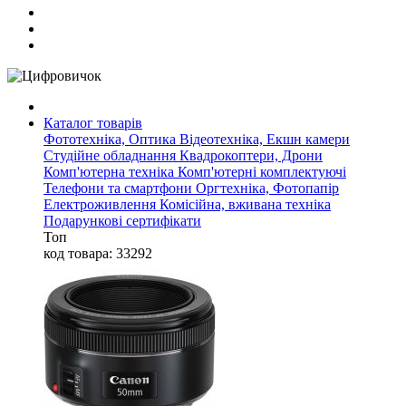
Каталог товарів
Фототехніка, Оптика
Відеотехніка, Екшн камери
Студійне обладнання
Квадрокоптери, Дрони
Комп'ютерна техніка
Комп'ютерні комплектуючі
Телефони та смартфони
Оргтехніка, Фотопапір
Електроживлення
Комісійна, вживана техніка
Подарункові сертифікати
Топ
код товара: 33292