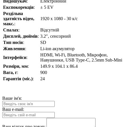
Видошукач
:
Електронний
Експокорекція
:
± 5 EV
Роздільна
здатність відео,
1920 x 1080 - 30 к/с
макс.
:
Спалах
:
Відсутній
Дисплей, дюймів
:
3.2", сенсорний
Тип носія
:
SD
Живлення
:
Li-ion акумулятор
HDMI, Wi-Fi, Bluetooth, Мікрофон,
Інтерфейси
:
Навушники, USB Type-C, 2.5mm Sub-Mini
Розміри, мм
:
149.9 x 104.1 x 86.4
Вага, г
:
900
Гарантія (міс.)
:
24
Ваше ім'я:
Ваш e-mail:
Ваш відгук про товар: