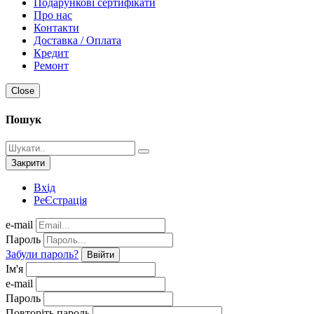
Подарункові сертифікати
Про нас
Контакти
Доставка / Оплата
Кредит
Ремонт
Close
Пошук
Закрити
Вхід
РеЄстрація
e-mail
Пароль
Забули пароль?
Ввійти
Ім'я
e-mail
Пароль
Повторіть пароль