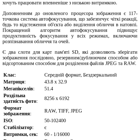
хочуть працювати впевненіше з низькою витримкою.
Доповненням до оновленого процесора зображення є 117-
точкова система автофокусування, що забезпечує чіткі реакції,
будь то відстеження об'єкта або виділення обличчя в натовпі.
Покращений алгоритм автофокусування підвищує
продуктивність фокусування у всіх режимах, включаючи
розпізнавання обличчя та очей.
Є два слоти для карт пам'яті SD, які дозволяють зберігати
зображення послідовно, резервним/дублюючим способом або
відсортованим способом для розділення файлів JPEG та RAW.
Клас
:
Середній формат, Бездзеркальний
Матриця
:
43.8 x 32.9
Мегапікселів
:
51.4
Роздільна
8256 x 6192
здатність фото
:
Формат
RAW, TIFF, JPEG
зображення
:
ISO
:
50-102400
Стабілізатор
:
є
Витримки, сек
:
60 - 1/16000