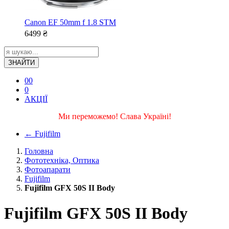
Canon EF 50mm f 1.8 STM
6499
₴
ЗНАЙТИ
0
0
0
АКЦІЇ
Ми переможемо! Слава Україні!
←
Fujifilm
Головна
Фототехніка, Оптика
Фотоапарати
Fujifilm
Fujifilm GFX 50S II Body
Fujifilm GFX 50S II Body