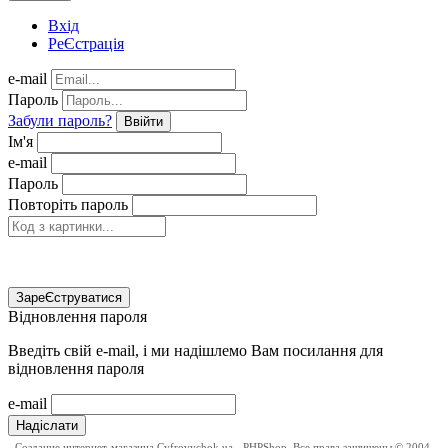
Вхід
РеЄстрація
e-mail
Пароль
Забули пароль?
Ввійти
Ім'я
e-mail
Пароль
Повторіть пароль
ЗареЄструватися
Відновлення пароля
Введіть свій e-mail, і ми надішлемо Вам посилання для
відновлення пароля
e-mail
Надіслати
Создание интернет-магазина
Cyfrovychok.ua - PHPShop. Все права защищены © 2004-