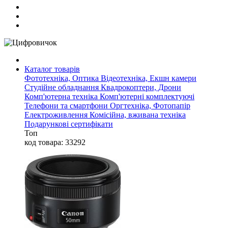
Каталог товарів
Фототехніка, Оптика
Відеотехніка, Екшн камери
Студійне обладнання
Квадрокоптери, Дрони
Комп'ютерна техніка
Комп'ютерні комплектуючі
Телефони та смартфони
Оргтехніка, Фотопапір
Електроживлення
Комісійна, вживана техніка
Подарункові сертифікати
Топ
код товара: 33292