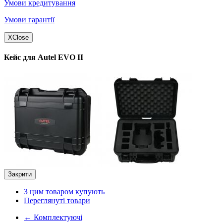
Умови кредитування
Умови гарантії
X
Close
Кейс для Autel EVO II
Закрити
З цим товаром купують
Переглянуті товари
←
Комплектуючі