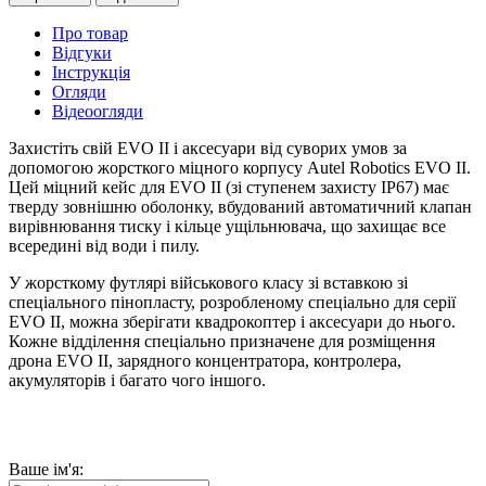
Про товар
Відгуки
Інструкція
Огляди
Відеоогляди
Захистіть свій EVO II і аксесуари від суворих умов за
допомогою жорсткого міцного корпусу Autel Robotics EVO II.
Цей міцний кейс для EVO II (зі ступенем захисту IP67) має
тверду зовнішню оболонку, вбудований автоматичний клапан
вирівнювання тиску і кільце ущільнювача, що захищає все
всередині від води і пилу.
У жорсткому футлярі військового класу зі вставкою зі
спеціального пінопласту, розробленому спеціально для серії
EVO II, можна зберігати квадрокоптер і аксесуари до нього.
Кожне відділення спеціально призначене для розміщення
дрона EVO II, зарядного концентратора, контролера,
акумуляторів і багато чого іншого.
Ваше ім'я: