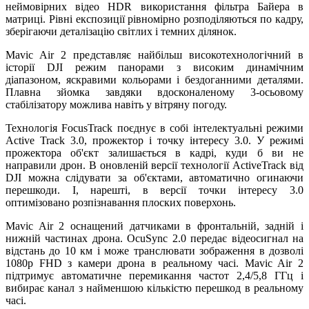
неймовірних відео HDR використання фільтра Байера в
матриці. Рівні експозиції рівномірно розподіляються по кадру,
зберігаючи деталізацію світлих і темних ділянок.
Mavic Air 2 представляє найбільш високотехнологічний в
історії DJI режим панорами з високим динамічним
діапазоном, яскравими кольорами і бездоганними деталями.
Плавна зйомка завдяки вдосконаленому 3-осьовому
стабілізатору можлива навіть у вітряну погоду.
Технологія FocusTrack поєднує в собі інтелектуальні режими
Active Track 3.0, прожектор і точку інтересу 3.0. У режимі
прожектора об'єкт залишається в кадрі, куди б ви не
направили дрон. В оновленій версії технології ActiveTrack від
DJI можна слідувати за об'єктами, автоматично огинаючи
перешкоди. І, нарешті, в версії точки інтересу 3.0
оптимізовано розпізнавання плоских поверхонь.
Mavic Air 2 оснащений датчиками в фронтальній, задній і
нижній частинах дрона. OcuSync 2.0 передає відеосигнал на
відстань до 10 км і може транслювати зображення в дозволі
1080p FHD з камери дрона в реальному часі. Mavic Air 2
підтримує автоматичне перемикання частот 2,4/5,8 ГГц і
вибирає канал з найменшою кількістю перешкод в реальному
часі.