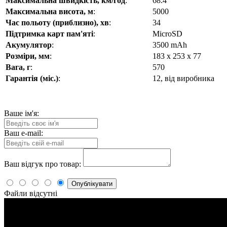
Максимальна швидкість, км/год
:
68.4
Максимальна висота, м
:
5000
Час польоту (приблизно), хв
:
34
Підтримка карт пам'яті
:
MicroSD
Акумулятор
:
3500 mAh
Розміри, мм
:
183 х 253 х 77
Вага, г
:
570
Гарантія (міс.)
:
12, від виробника
Ваше ім'я:
Ваш e-mail:
Ваш відгук про товар:
Опублікувати
Файли відсутні