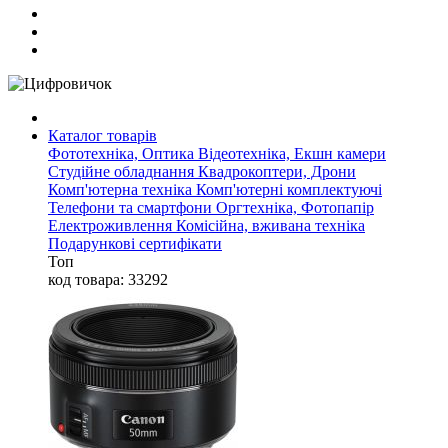
Каталог товарів
Фототехніка, Оптика
Відеотехніка, Екшн камери
Студійне обладнання
Квадрокоптери, Дрони
Комп'ютерна техніка
Комп'ютерні комплектуючі
Телефони та смартфони
Оргтехніка, Фотопапір
Електроживлення
Комісійна, вживана техніка
Подарункові сертифікати
Топ
код товара: 33292