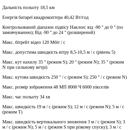
Дальність польоту 18,5 км
Енергія батареї квадрокоптера 40,42 Вт/год
Контрольований діапазон підвісу Наклон: від -90 ° до 0 ° (по
замовчуванню); Від -90 ° до 24 ° (розширений)
Макс. бітрейт відео 120 Мбіт / с
Макс. допустима швидкість вітру 8,5-10,5 м / с (рівень 5)
Макс. кут нахилу 35 ° (режим S); 20 ° (режим N); 35 ° (режим
N при сильному ветрі)
Макс. кутова швидкість 250 ° / с (режим S); 250 ° / с (режим N)
Макс. розмір зображення 48 МП 8000 Ч 6000 пікселів
Макс. час польоту 34 хв
Макс. швидкість 19 м / с (режим S); 12 м / с (режим N); 5 м / с
(режим T)
Макс. швидкість вертикального зниження 3 м / с (режим S); 3
м / с (режим N); 5 м / с (режим S при різкому спуску); 3 м / с