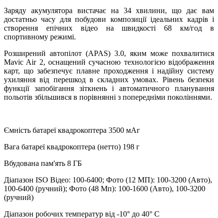
Заряду акумулятора вистачає на 34 хвилини, що дає вам
достатньо часу для побудови композиції ідеальних кадрів і
створення епічних відео на швидкості 68 км/год в
спортивному режимі.
Розширений автопілот (APAS) 3.0, яким може похвалитися
Mavic Air 2, оснащений сучасною технологією відображення
карт, що забезпечує плавне проходження і надійну систему
ухиляння від перешкод в складних умовах. Рівень безпеки
функції запобігання зіткнень і автоматичного планування
польотів збільшився в порівнянні з попередніми поколіннями.
Ємність батареї квадрокоптера 3500 мАг
Вага батареї квадрокоптера (нетто) 198 г
Вбудована пам'ять 8 ГБ
Діапазон ISO Відео: 100-6400; Фото (12 МП): 100-3200 (Авто),
100-6400 (ручний); Фото (48 Мп): 100-1600 (Авто), 100-3200
(ручний)
Діапазон робочих температур від -10° до 40° C