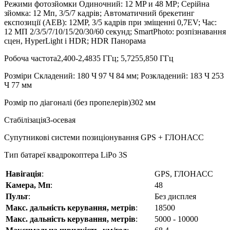
Режими фотозйомки Одиночний: 12 MP и 48 MP; Серійна
зйомка: 12 Мп, 3/5/7 кадрів; Автоматичний брекетинг
експозиції (AEB): 12MP, 3/5 кадрів при зміщенні 0,7EV; Час:
12 МП 2/3/5/7/10/15/20/30/60 секунд; SmartPhoto: розпізнавання
сцен, HyperLight і HDR; HDR Панорама
Робоча частота2,400-2,4835 ГГц; 5,7255,850 ГГц
Розмiри Складений: 180 Ч 97 Ч 84 мм; Розкладений: 183 Ч 253
Ч 77 мм
Розмір по діагоналі (без пропелерів)302 мм
Стабілізація3-осевая
Супутникові системи позиціонування GPS + ГЛОНАСС
Тип батареї квадрокоптера LiPo 3S
Навігація
:
GPS, ГЛОНАСС
Камера, Мп
:
48
Пульт
:
Без дисплея
Макс. дальність керування, метрів
:
18500
Макс. дальність керування, метрів
:
5000 - 10000