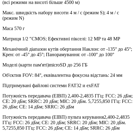
(всі режими на висоті більше 4500 м)
Макс. швидкість набору висоти 4 м / с (режим S); 4 м / с
(режим N)
Маса 570 г
Матриця 1/2 "CMOS; Ефективні пікселі: 12 MP та 48 MP
Механічний діапазон кутів обертання Наклон: от -135° до 45°;
Крен: от -45° до 45°; Панорамування: от -100° до 100°
Моделі (карти пам'яті)microSD до 256 ГБ
Об'єктив FOV: 84°, еквівалентна фокусна відстань: 24 мм
Підтримувані файлові системи FAT32 и exFAT
Потужність передавача (ЕІВП) 2,400-2,4835 ГГц: FCC: 26 дБм;
CE: 20 дБм; SRRC: 20 дБм; MIC: 20 дБм. 5,7255,850 ГГц: FCC:
26 дБм; CE: 14 дБм; SRRC: 26 дБм
Потужність передавача (ЕІВП) пульта керування2,400-2,4835
ГГц: FCC: 26 дБм; CE: 20 дБм; SRRC: 20 дБм; MIC: 20 дБм.
5,7255,850 ГГц: FCC: 26 дБм; CE: 14 дБм; SRRC: 26 дБм