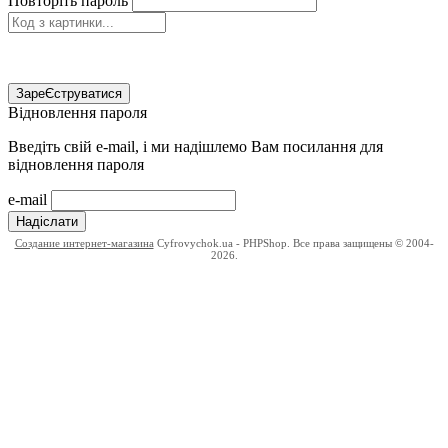
Повторіть пароль
ЗареЄструватися
Відновлення пароля
Введіть свій e-mail, і ми надішлемо Вам посилання для
відновлення пароля
e-mail
Надіслати
Создание интернет-магазина
Cyfrovychok.ua - PHPShop. Все права защищены © 2004-
2026.