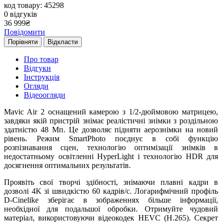
код товару: 45298
0
відгуків
36 999
₴
Повідомити
Порівняти
Відкласти
Про товар
Відгуки
Інструкція
Огляди
Відеоогляди
Mavic Air 2 оснащений камерою з 1/2-дюймовою матрицею,
завдяки якій пристрій знімає реалістичні знімки з роздільною
здатністю 48 Мп. Це дозволяє підняти аерознімки на новий
рівень. Режим SmartPhoto поєднує в собі функцію
розпізнавання сцен, технологію оптимізації знімків в
недостатньому освітленні HyperLight і технологію HDR для
досягнення оптимальних результатів.
Проявіть свої творчі здібності, знімаючи плавні кадри в
дозволі 4K зі швидкістю 60 кадрів/с. Логарифмічний профіль
D-Cinelike зберігає в зображеннях більше інформації,
необхідної для подальшої обробки. Отримуйте чудовий
матеріал, використовуючи відеокодек HEVC (H.265). Секрет