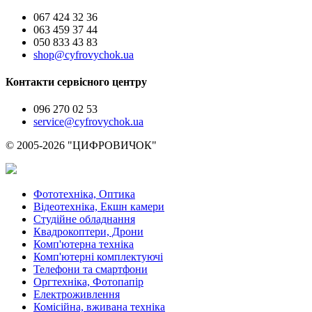
067 424 32 36
063 459 37 44
050 833 43 83
shop@cyfrovychok.ua
Контакти сервісного центру
096 270 02 53
service@cyfrovychok.ua
© 2005-2026 "ЦИФРОВИЧОК"
Фототехніка, Оптика
Відеотехніка, Екшн камери
Студійне обладнання
Квадрокоптери, Дрони
Комп'ютерна техніка
Комп'ютерні комплектуючі
Телефони та смартфони
Оргтехніка, Фотопапір
Електроживлення
Комісійна, вживана техніка