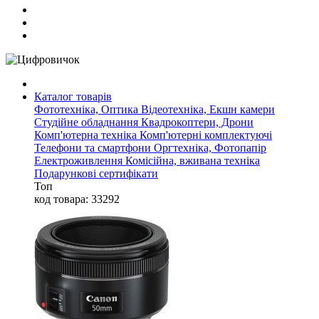
Каталог товарів
Фототехніка, Оптика
Відеотехніка, Екшн камери
Студійне обладнання
Квадрокоптери, Дрони
Комп'ютерна техніка
Комп'ютерні комплектуючі
Телефони та смартфони
Оргтехніка, Фотопапір
Електроживлення
Комісійна, вживана техніка
Подарункові сертифікати
Топ
код товара: 33292