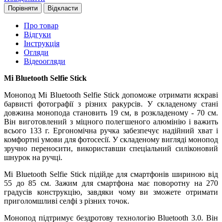
Порівняти
Відкласти
Про товар
Відгуки
Інструкція
Огляди
Відеоогляди
Mi Bluetooth Selfie Stick
Монопод Mi Bluetooth Selfie Stick допоможе отримати яскраві
барвисті фотографії з різних ракурсів. У складеному стані
довжина монопода становить 19 см, в розкладеному - 70 см.
Він виготовлений з міцного полегшеного алюмінію і важить
всього 133 г. Ергономічна ручка забезпечує надійний хват і
комфортні умови для фотосесії. У складеному вигляді монопод
зручно переносити, використавши спеціальний силіконовий
шнурок на ручці.
Mi Bluetooth Selfie Stick підійде для смартфонів шириною від
55 до 85 см. Зажим для смартфона має поворотну на 270
градусів конструкцію, завдяки чому ви зможете отримати
приголомшливі селфі з різних точок.
Монопод підтримує бездротову технологію Bluetooth 3.0. Він