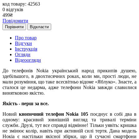
код товару: 42563
0
відгуків
499
₴
Повідомити
Порівняти
Відкласти
Про товар
Відгуки
Інструкція
Огляди
Відеоогляди
До телефонів Nokia український народ прикипів душею,
здебільшого, в двохтисячних роках, коли ми, прості люди, не
мали розуміння, що таке всесвітньо відоме «Яблуко». Знаєте, а
сталося це недарма, адже телефони Nokia завжди славилися
винятковою якістю.
Якість - перш за все.
Новий
кнопочний телефон Nokia 105
поєднує в собі два в
одному: красивий зовнішній вигляд та тривалі терміни
служби. Друзі, тут все справді відмінне! Тільки уявіть: кришка
не змінює колір, навіть при активній силі тертя. Дана модель
Нокіа є настільки якісної збірки, що й сучасні смартфони