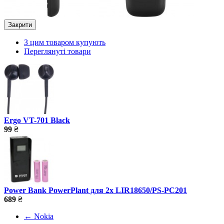
Закрити
З цим товаром купують
Переглянуті товари
Ergo VT-701 Black
99
₴
Power Bank PowerPlant для 2х LIR18650/PS-PC201
689
₴
←
Nokia