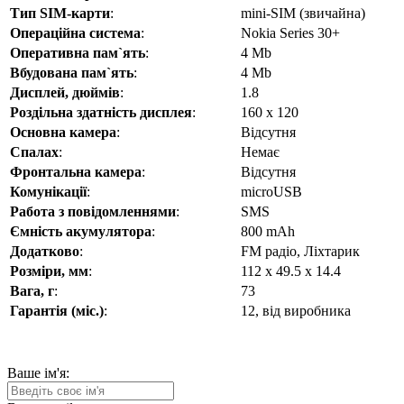
Тип SIM-карти
:
mini-SIM (звичайна)
Операційна система
:
Nokia Series 30+
Оперативна пам`ять
:
4 Mb
Вбудована пам`ять
:
4 Mb
Дисплей, дюймів
:
1.8
Роздільна здатність дисплея
:
160 х 120
Основна камера
:
Відсутня
Спалах
:
Немає
Фронтальна камера
:
Відсутня
Комунікації
:
microUSB
Работа з повідомленнями
:
SMS
Ємність акумулятора
:
800 mAh
Додатково
:
FM радіо, Ліхтарик
Розміри, мм
:
112 x 49.5 x 14.4
Вага, г
:
73
Гарантія (міс.)
:
12, від виробника
Ваше ім'я: