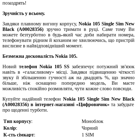
позаздрять!
Зручність у всьому.
Завдяки плавному вигину корпусу,
Nokia
105
Single
Sim
New
Black
(
A
00028356)
зручно тримати в руці. Саме тому Ви
можете безтурботно в будь-який час доби набирати номера,
телефонувати рідним й коханим не хвилюючись, що пристрій
вислизне в найвідповідніший момент.
Безмежна досконалість
Nokia
105.
Новий
телефон Nokia 105
SS
забезпечує потужний зв'язок
навіть в «галасливому» місці. Завдяки підвищенню чіткості
звуку й збільшенню гучності аж на двадцять %, що значно
більше, ніж оснащено попередню модель, Ви маєте
можливість спокійно розмовляти, чути кожне слово повсюди.
Купуйте надійний телефон
Nokia
105
Single
Sim
New
Black
(
A
00028356) в інтернет-магазині «Цифровичок»
та забудьте
про щоденні турботи.
Тип корпусу
:
Моноблок
Колір
:
Чорний
К-сть сімкарт
:
1 SIM