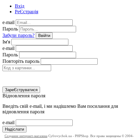
Вхід
РеЄстрація
e-mail
Пароль
Забули пароль?
Ввійти
Ім'я
e-mail
Пароль
Повторіть пароль
ЗареЄструватися
Відновлення пароля
Введіть свій e-mail, і ми надішлемо Вам посилання для
відновлення пароля
e-mail
Надіслати
Создание интернет-магазина
Cyfrovychok.ua - PHPShop. Все права защищены © 2004-