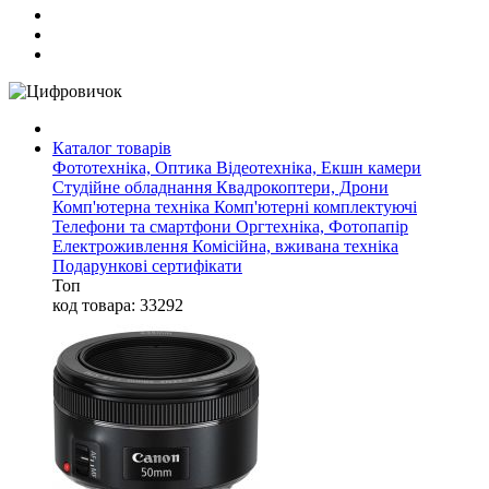
Каталог товарів
Фототехніка, Оптика
Відеотехніка, Екшн камери
Студійне обладнання
Квадрокоптери, Дрони
Комп'ютерна техніка
Комп'ютерні комплектуючі
Телефони та смартфони
Оргтехніка, Фотопапір
Електроживлення
Комісійна, вживана техніка
Подарункові сертифікати
Топ
код товара: 33292