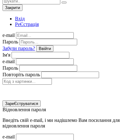
Закрити
Вхід
РеЄстрація
e-mail
Пароль
Забули пароль?
Ввійти
Ім'я
e-mail
Пароль
Повторіть пароль
ЗареЄструватися
Відновлення пароля
Введіть свій e-mail, і ми надішлемо Вам посилання для
відновлення пароля
e-mail