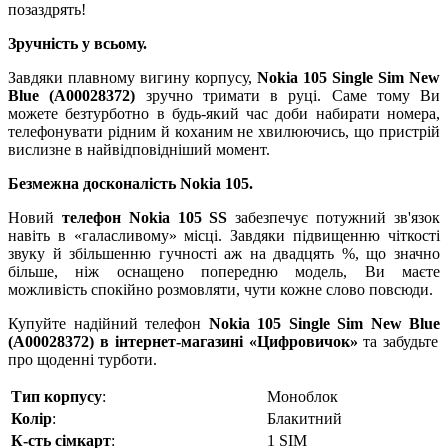
позаздрять!
Зручність у всьому.
Завдяки плавному вигину корпусу,
Nokia
105
Single
Sim
New
Blue
(
A
00028372)
зручно тримати в руці. Саме тому Ви
можете безтурботно в будь-який час доби набирати номера,
телефонувати рідним й коханим не хвилюючись, що пристрій
вислизне в найвідповідніший момент.
Безмежна досконалість
Nokia
105.
Новий
телефон Nokia 105
SS
забезпечує потужний зв'язок
навіть в «галасливому» місці. Завдяки підвищенню чіткості
звуку й збільшенню гучності аж на двадцять %, що значно
більше, ніж оснащено попередню модель, Ви маєте
можливість спокійно розмовляти, чути кожне слово повсюди.
Купуйте надійний телефон
Nokia
105
Single
Sim
New
Blue
(
A
00028372
) в інтернет-магазині «Цифровичок»
та забудьте
про щоденні турботи.
Тип корпусу
:
Моноблок
Колір
:
Блакитний
К-сть сімкарт
:
1 SIM