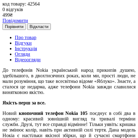
код товару: 42564
0
відгуків
499
₴
Повідомити
Порівняти
Відкласти
Про товар
Відгуки
Інструкція
Огляди
Відеоогляди
До телефонів Nokia український народ прикипів душею,
здебільшого, в двохтисячних роках, коли ми, прості люди, не
мали розуміння, що таке всесвітньо відоме «Яблуко». Знаєте, а
сталося це недарма, адже телефони Nokia завжди славилися
винятковою якістю.
Якість перш за все.
Новий
кнопочний телефон Nokia 105
поєднує в собі два в
одному: красивий зовнішній вигляд та тривалі терміни
служби. Друзі, тут все справді відмінне! Тільки уявіть: кришка
не змінює колір, навіть при активній силі тертя. Дана модель
Нокіа є настільки якісної збірки, що й сучасні смартфони