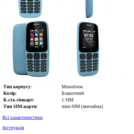
Тип корпусу
:
Моноблок
Колір
:
Блакитний
К-сть сімкарт
:
1 SIM
Тип SIM-карти
:
mini-SIM (звичайна)
Всі характеристики
Інструкція