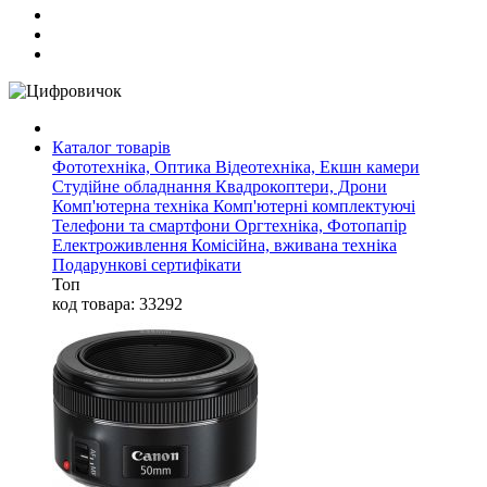
Каталог товарів
Фототехніка, Оптика
Відеотехніка, Екшн камери
Студійне обладнання
Квадрокоптери, Дрони
Комп'ютерна техніка
Комп'ютерні комплектуючі
Телефони та смартфони
Оргтехніка, Фотопапір
Електроживлення
Комісійна, вживана техніка
Подарункові сертифікати
Топ
код товара: 33292