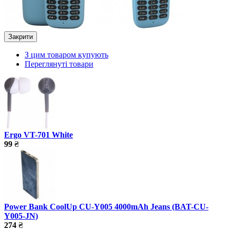
Закрити
З цим товаром купують
Переглянуті товари
Ergo VT-701 White
99
₴
Power Bank CoolUp CU-Y005 4000mAh Jeans (BAT-CU-
Y005-JN)
274
₴