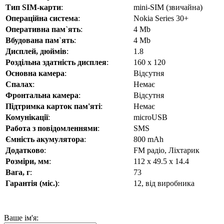
Тип SIM-карти
:
mini-SIM (звичайна)
Операційна система
:
Nokia Series 30+
Оперативна пам`ять
:
4 Mb
Вбудована пам`ять
:
4 Mb
Дисплей, дюймів
:
1.8
Роздільна здатність дисплея
:
160 х 120
Основна камера
:
Відсутня
Спалах
:
Немає
Фронтальна камера
:
Відсутня
Підтримка карток пам'яті
:
Немає
Комунікації
:
microUSB
Работа з повідомленнями
:
SMS
Ємність акумулятора
:
800 mAh
Додатково
:
FM радіо, Ліхтарик
Розміри, мм
:
112 x 49.5 x 14.4
Вага, г
:
73
Гарантія (міс.)
:
12, від виробника
Ваше ім'я: