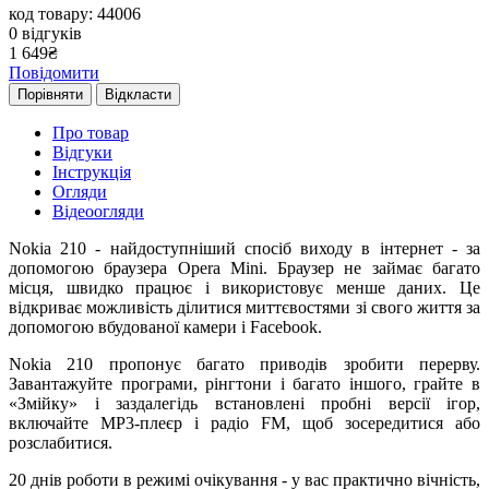
код товару: 44006
0
відгуків
1 649
₴
Повідомити
Порівняти
Відкласти
Про товар
Відгуки
Інструкція
Огляди
Відеоогляди
Nokia 210 - найдоступніший спосіб виходу в інтернет - за
допомогою браузера Opera Mini. Браузер не займає багато
місця, швидко працює і використовує менше даних. Це
відкриває можливість ділитися миттєвостями зі свого життя за
допомогою вбудованої камери і Facebook.
Nokia 210 пропонує багато приводів зробити перерву.
Завантажуйте програми, рінгтони і багато іншого, грайте в
«Змійку» і заздалегідь встановлені пробні версії ігор,
включайте MP3-плеєр і радіо FM, щоб зосередитися або
розслабитися.
20 днів роботи в режимі очікування - у вас практично вічність,