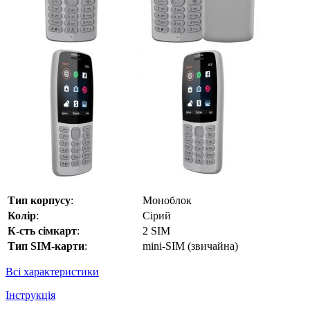
Тип корпусу
:
Моноблок
Колір
:
Сірий
К-сть сімкарт
:
2 SIM
Тип SIM-карти
:
mini-SIM (звичайна)
Всі характеристики
Інструкція