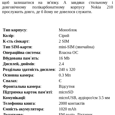
щоб залишатися на зв'язку. А завдяки стильному і
довговічному полікарбонатному корпусу Nokia 210
прослужить довго, де б йому не довелося служити.
Тип корпусу
:
Моноблок
Колір
:
Сірий
К-сть сімкарт
:
2 SIM
Тип SIM-карти
:
mini-SIM (звичайна)
Операційна система
:
Власна ОС
Вбудована пам`ять
:
16 Mb
Дисплей, дюймів
:
2.4
Роздільна здатність дисплея
:
240 x 320
Основна камера
:
0.3 Мп
Спалах
:
Є
Фронтальна камера
:
Відсутня
Підтримка карток пам'яті
:
microSD
Комунікації
:
microUSB, аудіороз'єм 3.5 мм
Телефонна книга
:
2000 контактів
Ємність акумулятора
:
1020 mAh
Додатково
:
FM радіо, Ліхтарик