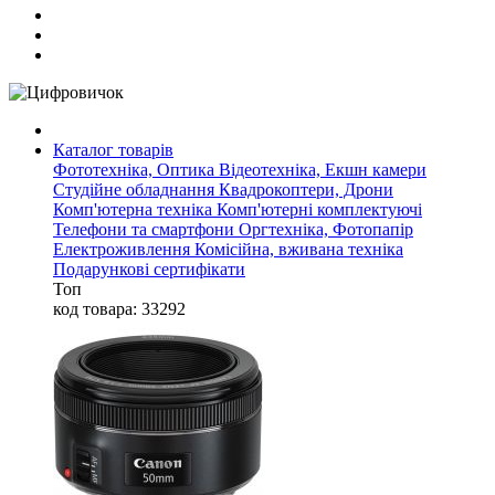
Каталог товарів
Фототехніка, Оптика
Відеотехніка, Екшн камери
Студійне обладнання
Квадрокоптери, Дрони
Комп'ютерна техніка
Комп'ютерні комплектуючі
Телефони та смартфони
Оргтехніка, Фотопапір
Електроживлення
Комісійна, вживана техніка
Подарункові сертифікати
Топ
код товара: 33292