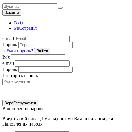
Закрити
Вхід
РеЄстрація
e-mail
Пароль
Забули пароль?
Ввійти
Ім'я
e-mail
Пароль
Повторіть пароль
ЗареЄструватися
Відновлення пароля
Введіть свій e-mail, і ми надішлемо Вам посилання для
відновлення пароля