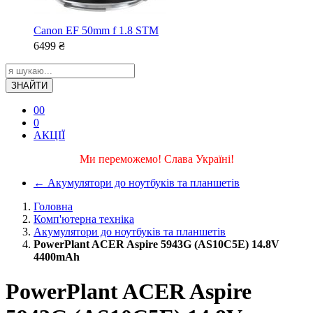
Canon EF 50mm f 1.8 STM
6499
₴
ЗНАЙТИ
0
0
0
АКЦІЇ
Ми переможемо! Слава Україні!
←
Акумулятори до ноутбуків та планшетів
Головна
Комп'ютерна техніка
Акумулятори до ноутбуків та планшетів
PowerPlant ACER Aspire 5943G (AS10C5E) 14.8V
4400mAh
PowerPlant ACER Aspire