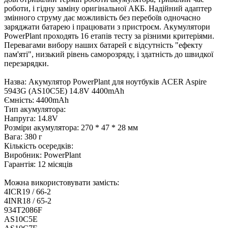
роботи, і гідну заміну оригінальної АКБ. Надійний адаптер
змінного струму дає можливість без перебоїв одночасно
заряджати батарею і працювати з пристроєм. Акумулятори
PowerPlant проходять 16 етапів тесту за різними критеріями.
Перевагами вибору наших батарей є відсутність "ефекту
пам'яті", низький рівень саморозряду, і здатність до швидкої
перезарядки.
Назва: Акумулятор PowerPlant для ноутбуків ACER Aspire
5943G (AS10C5E) 14.8V 4400mAh
Ємність: 4400mAh
Тип акумулятора:
Напруга: 14.8V
Розміри акумулятора: 270 * 47 * 28 мм
Вага: 380 г
Кількість осередків:
Виробник: PowerPlant
Гарантія: 12 місяців
Можна використовувати замість:
4ICR19 / 66-2
4INR18 / 65-2
934T2086F
AS10C5E