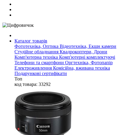
Каталог товарів
Фототехніка, Оптика
Відеотехніка, Екшн камери
Студійне обладнання
Квадрокоптери, Дрони
Комп'ютерна техніка
Комп'ютерні комплектуючі
Телефони та смартфони
Оргтехніка, Фотопапір
Електроживлення
Комісійна, вживана техніка
Подарункові сертифікати
Топ
код товара: 33292