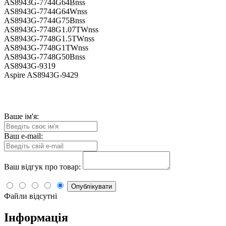
AS8943G-7744G64Bnss
AS8943G-7744G64Wnss
AS8943G-7744G75Bnss
AS8943G-7748G1.07TWnss
AS8943G-7748G1.5TWnss
AS8943G-7748G1TWnss
AS8943G-7748G50Bnss
AS8943G-9319
Aspire AS8943G-9429
Ваше ім'я:
Ваш e-mail:
Ваш відгук про товар:
Опублікувати
Файли відсутні
Інформація