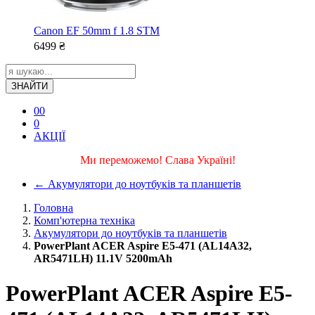
Canon EF 50mm f 1.8 STM
6499
₴
ЗНАЙТИ
0
0
0
АКЦІЇ
Ми переможемо! Слава Україні!
←
Акумулятори до ноутбуків та планшетів
Головна
Комп'ютерна техніка
Акумулятори до ноутбуків та планшетів
PowerPlant ACER Aspire E5-471 (AL14A32,
AR5471LH) 11.1V 5200mAh
PowerPlant ACER Aspire E5-