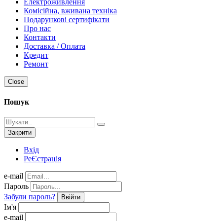
Електроживлення
Комісійна, вживана техніка
Подарункові сертифікати
Про нас
Контакти
Доставка / Оплата
Кредит
Ремонт
Close
Пошук
Закрити
Вхід
РеЄстрація
e-mail
Пароль
Забули пароль?
Ввійти
Ім'я
e-mail