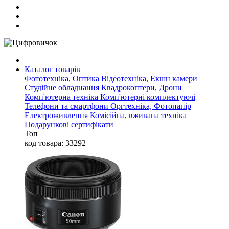
Каталог товарів
Фототехніка, Оптика
Відеотехніка, Екшн камери
Студійне обладнання
Квадрокоптери, Дрони
Комп'ютерна техніка
Комп'ютерні комплектуючі
Телефони та смартфони
Оргтехніка, Фотопапір
Електроживлення
Комісійна, вживана техніка
Подарункові сертифікати
Топ
код товара: 33292