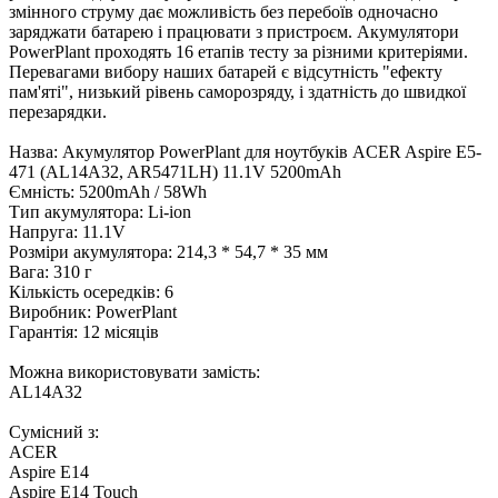
змінного струму дає можливість без перебоїв одночасно
заряджати батарею і працювати з пристроєм. Акумулятори
PowerPlant проходять 16 етапів тесту за різними критеріями.
Перевагами вибору наших батарей є відсутність "ефекту
пам'яті", низький рівень саморозряду, і здатність до швидкої
перезарядки.
Назва: Акумулятор PowerPlant для ноутбуків ACER Aspire E5-
471 (AL14A32, AR5471LH) 11.1V 5200mAh
Ємність: 5200mAh / 58Wh
Тип акумулятора: Li-ion
Напруга: 11.1V
Розміри акумулятора: 214,3 * 54,7 * 35 мм
Вага: 310 г
Кількість осередків: 6
Виробник: PowerPlant
Гарантія: 12 місяців
Можна використовувати замість:
AL14A32
Сумісний з:
ACER
Aspire E14
Aspire E14 Touch