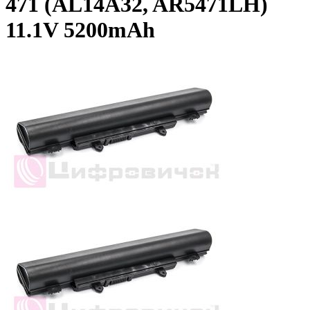
471 (AL14A32, AR5471LH)
11.1V 5200mAh