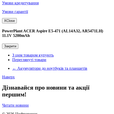
Умови кредитування
Умови гарантії
X
Close
PowerPlant ACER Aspire E5-471 (AL14A32, AR5471LH)
11.1V 5200mAh
Закрити
З цим товаром купують
Переглянуті товари
←
Акумулятори до ноутбуків та планшетів
Наверх
Дізнавайся про новини та акції
першим!
Читати новини
© 2026
Цифровичок