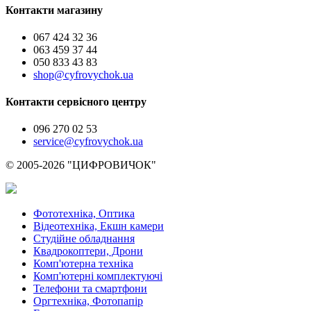
Контакти магазину
067 424 32 36
063 459 37 44
050 833 43 83
shop@cyfrovychok.ua
Контакти сервісного центру
096 270 02 53
service@cyfrovychok.ua
© 2005-2026 "ЦИФРОВИЧОК"
Фототехніка, Оптика
Відеотехніка, Екшн камери
Студійне обладнання
Квадрокоптери, Дрони
Комп'ютерна техніка
Комп'ютерні комплектуючі
Телефони та смартфони
Оргтехніка, Фотопапір