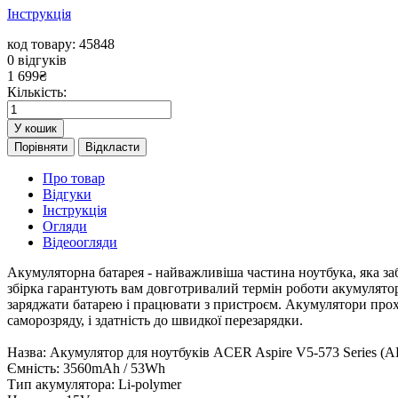
Інструкція
код товару: 45848
0
відгуків
1 699
₴
Кількість:
У кошик
Порівняти
Відкласти
Про товар
Відгуки
Інструкція
Огляди
Відеоогляди
Акумуляторна батарея - найважливіша частина ноутбука, яка заб
збірка гарантують вам довготривалий термін роботи акумулятор
заряджати батарею і працювати з пристроєм. Акумулятори проход
саморозряду, і здатність до швидкої перезарядки.
Назва: Акумулятор для ноутбуків ACER Aspire V5-573 Series
Ємність: 3560mAh / 53Wh
Тип акумулятора: Li-polymer