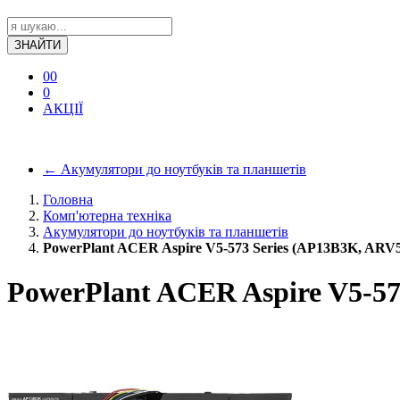
ЗНАЙТИ
0
0
0
АКЦІЇ
←
Акумулятори до ноутбуків та планшетів
Головна
Комп'ютерна техніка
Акумулятори до ноутбуків та планшетів
PowerPlant ACER Aspire V5-573 Series (AP13B3K, ARV5
PowerPlant ACER Aspire V5-57