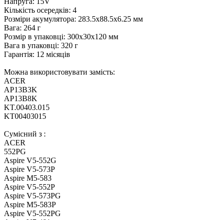
Напруга: 15V
Кількість осередків: 4
Розміри акумулятора: 283.5x88.5x6.25 мм
Вага: 264 г
Розмір в упаковці: 300x30x120 мм
Вага в упаковці: 320 г
Гарантія: 12 місяців
Можна використовувати замість:
ACER
AP13B3K
AP13B8K
KT.00403.015
KT00403015
Сумісний з :
ACER
552PG
Aspire V5-552G
Aspire V5-573P
Aspire M5-583
Aspire V5-552P
Aspire V5-573PG
Aspire M5-583P
Aspire V5-552PG