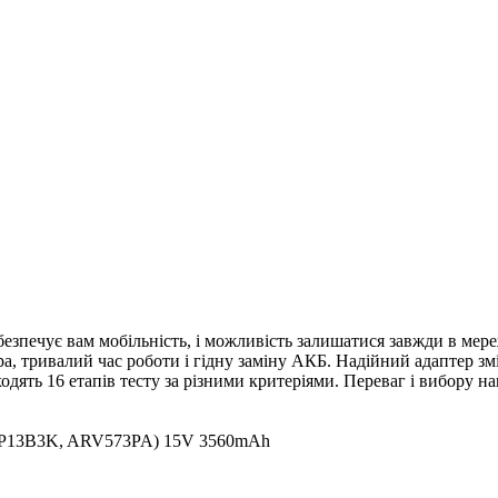
езпечує вам мобільність, і можливість залишатися завжди в мере
а, тривалий час роботи і гідну заміну АКБ. Надійний адаптер зм
ять 16 етапів тесту за різними критеріями. Переваг і вибору наш
 (AP13B3K, ARV573PA) 15V 3560mAh