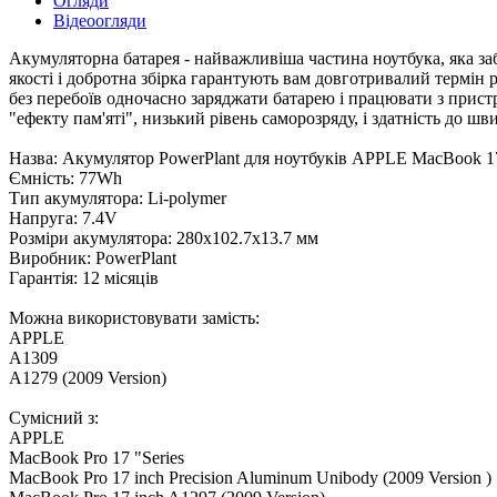
Огляди
Відеоогляди
Акумуляторна батарея - найважливіша частина ноутбука, яка за
якості і добротна збірка гарантують вам довготривалий термін 
без перебоїв одночасно заряджати батарею і працювати з прист
"ефекту пам'яті", низький рівень саморозряду, і здатність до шв
Назва: Акумулятор PowerPlant для ноутбуків APPLE MacBook 1
Ємність: 77Wh
Тип акумулятора: Li-polymer
Напруга: 7.4V
Розміри акумулятора: 280x102.7x13.7 мм
Виробник: PowerPlant
Гарантія: 12 місяців
Можна використовувати замість:
APPLE
A1309
A1279 (2009 Version)
Сумісний з:
APPLE
MacBook Pro 17 "Series
MacBook Pro 17 inch Precision Aluminum Unibody (2009 Version )