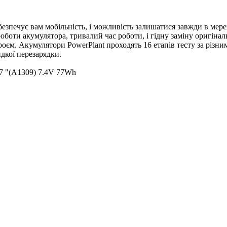
безпечує вам мобільність, і можливість залишатися завжди в мер
роботи акумулятора, тривалий час роботи, і гідну заміну оригін
роєм. Акумулятори PowerPlant проходять 16 етапів тесту за різн
идкої перезарядки.
7 "(A1309) 7.4V 77Wh