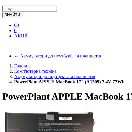
ЗНАЙТИ
0
0
0
АКЦІЇ
←
Акумулятори до ноутбуків та планшетів
Головна
Комп'ютерна техніка
Акумулятори до ноутбуків та планшетів
PowerPlant APPLE MacBook 17" (A1309) 7.4V 77Wh
PowerPlant APPLE MacBook 17