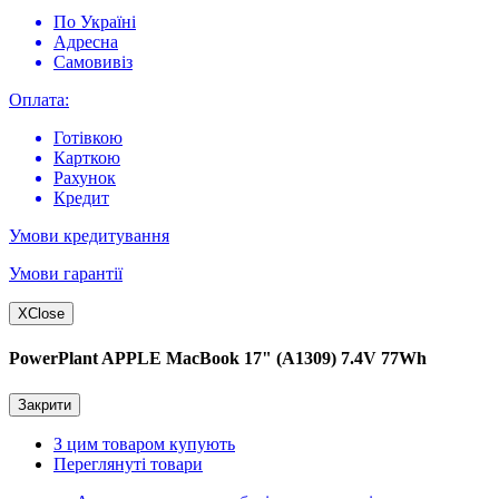
По Україні
Адресна
Самовивіз
Оплата:
Готівкою
Карткою
Рахунок
Кредит
Умови кредитування
Умови гарантії
X
Close
PowerPlant APPLE MacBook 17" (A1309) 7.4V 77Wh
Закрити
З цим товаром купують
Переглянуті товари