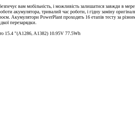
безпечує вам мобільність, і можливість залишатися завжди в мер
роботи акумулятора, тривалий час роботи, і гідну заміну оригін
роєм. Акумулятори PowerPlant проходять 16 етапів тесту за різн
идкої перезарядки.
o 15.4 "(A1286, A1382) 10.95V 77.5Wh