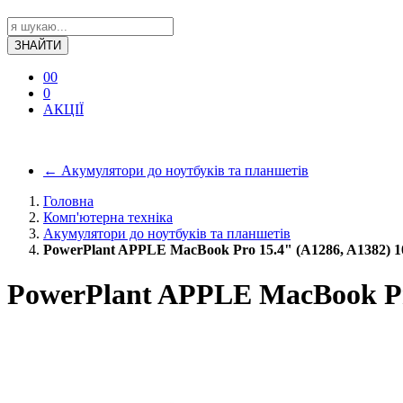
ЗНАЙТИ
0
0
0
АКЦІЇ
←
Акумулятори до ноутбуків та планшетів
Головна
Комп'ютерна техніка
Акумулятори до ноутбуків та планшетів
PowerPlant APPLE MacBook Pro 15.4" (A1286, A1382) 
PowerPlant APPLE MacBook Pro