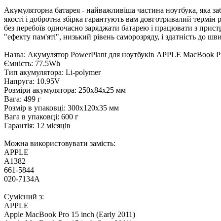
Акумуляторна батарея - найважливіша частина ноутбука, яка за
якості і добротна збірка гарантують вам довготривалий термін 
без перебоїв одночасно заряджати батарею і працювати з прист
"ефекту пам'яті", низький рівень саморозряду, і здатність до шв
Назва: Акумулятор PowerPlant для ноутбуків APPLE MacBook Pr
Ємність: 77.5Wh
Тип акумулятора: Li-polymer
Напруга: 10.95V
Розміри акумулятора: 250x84x25 мм
Вага: 499 г
Розмір в упаковці: 300x120x35 мм
Вага в упаковці: 600 г
Гарантія: 12 місяців
Можна використовувати замість:
APPLE
A1382
661-5844
020-7134A
Сумісний з:
APPLE
Apple MacBook Pro 15 inch (Early 2011)